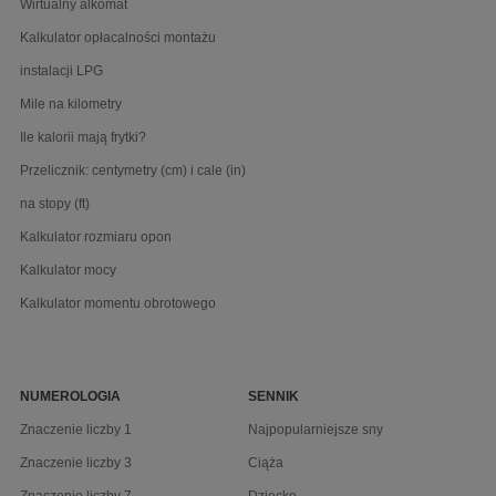
Wirtualny alkomat
Kalkulator opłacalności montażu
instalacji LPG
Mile na kilometry
Ile kalorii mają frytki?
Przelicznik: centymetry (cm) i cale (in)
na stopy (ft)
Kalkulator rozmiaru opon
Kalkulator mocy
Kalkulator momentu obrotowego
NUMEROLOGIA
SENNIK
Znaczenie liczby 1
Najpopularniejsze sny
Znaczenie liczby 3
Ciąża