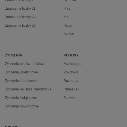
Znaczenie liczby 7
Dziecko
Znaczenie liczby 11
Pies
Znaczenie liczby 22
Kot
Znaczenie liczby 33
Pająk
Szczur
ŻYCZENIA
ROŚLINY
Życzenia okolicznościowe
Mandragora
Życzenia urodzinowe
Pokrzywa
Życzenia imieninowe
Rozmaryn
Życzenia na Boże Narodzenie
Rumianek
Życzenia świąteczne
Szałwia
Życzenia noworoczne