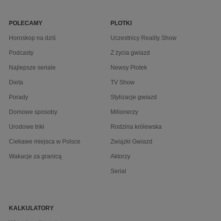
POLECAMY
PLOTKI
Horoskop na dziś
Uczestnicy Reality Show
Podcasty
Z życia gwiazd
Najlepsze seriale
Newsy Plotek
Dieta
TV Show
Porady
Stylizacje gwiazd
Domowe sposoby
Milionerzy
Urodowe triki
Rodzina królewska
Ciekawe miejsca w Polsce
Związki Gwiazd
Wakacje za granicą
Aktorzy
Serial
KALKULATORY