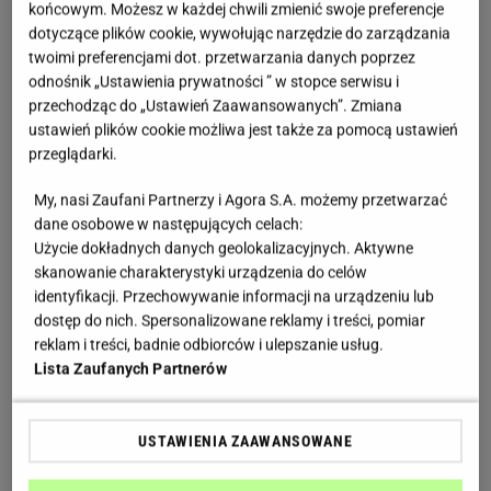
końcowym. Możesz w każdej chwili zmienić swoje preferencje
Tygodniowy horoskop dla Bliźniąt
dotyczące plików cookie, wywołując narzędzie do zarządzania
Miesięczny horoskop dla Bliźniąt
twoimi preferencjami dot. przetwarzania danych poprzez
Roczny horoskop dla Bliźniąt
odnośnik „Ustawienia prywatności ” w stopce serwisu i
przechodząc do „Ustawień Zaawansowanych”. Zmiana
ustawień plików cookie możliwa jest także za pomocą ustawień
przeglądarki.
My, nasi Zaufani Partnerzy i Agora S.A. możemy przetwarzać
dane osobowe w następujących celach:
Użycie dokładnych danych geolokalizacyjnych. Aktywne
Rak
skanowanie charakterystyki urządzenia do celów
identyfikacji. Przechowywanie informacji na urządzeniu lub
22 czerwca do 22 lipca
dostęp do nich. Spersonalizowane reklamy i treści, pomiar
reklam i treści, badnie odbiorców i ulepszanie usług.
Dzienny horoskop dla Raka
Lista Zaufanych Partnerów
Tygodniowy horoskop dla Raka
Miesięczny horoskop dla Raka
USTAWIENIA ZAAWANSOWANE
Roczny horoskop dla Raka