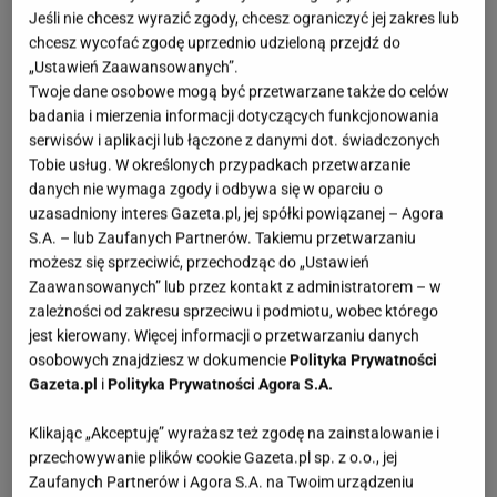
Byk
Jeśli nie chcesz wyrazić zgody, chcesz ograniczyć jej zakres lub
chcesz wycofać zgodę uprzednio udzieloną przejdź do
20 kwietnia do 22 maja
„Ustawień Zaawansowanych”.
Twoje dane osobowe mogą być przetwarzane także do celów
badania i mierzenia informacji dotyczących funkcjonowania
Dzienny horoskop dla Byka
serwisów i aplikacji lub łączone z danymi dot. świadczonych
Tygodniowy horoskop dla Byka
Tobie usług. W określonych przypadkach przetwarzanie
Miesięczny horoskop dla Byka
danych nie wymaga zgody i odbywa się w oparciu o
Roczny horoskop dla Byka
uzasadniony interes Gazeta.pl, jej spółki powiązanej – Agora
S.A. – lub Zaufanych Partnerów. Takiemu przetwarzaniu
możesz się sprzeciwić, przechodząc do „Ustawień
Zaawansowanych” lub przez kontakt z administratorem – w
zależności od zakresu sprzeciwu i podmiotu, wobec którego
jest kierowany. Więcej informacji o przetwarzaniu danych
osobowych znajdziesz w dokumencie
Polityka Prywatności
Bliźnięta
Gazeta.pl
i
Polityka Prywatności Agora S.A.
23 maja do 21 czerwca
Klikając „Akceptuję” wyrażasz też zgodę na zainstalowanie i
przechowywanie plików cookie Gazeta.pl sp. z o.o., jej
Zaufanych Partnerów i Agora S.A. na Twoim urządzeniu
Dzienny horoskop dla Bliźniąt