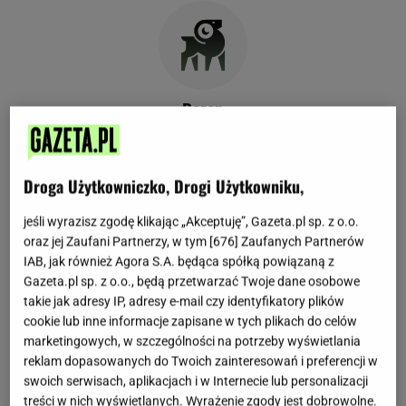
Baran
21 marca do 19 kwietnia
Droga Użytkowniczko, Drogi Użytkowniku,
Dzienny horoskop dla Barana
Tygodniowy horoskop dla Barana
jeśli wyrazisz zgodę klikając „Akceptuję”, Gazeta.pl sp. z o.o.
Miesięczny horoskop dla Barana
oraz jej Zaufani Partnerzy, w tym [
676
] Zaufanych Partnerów
IAB, jak również Agora S.A. będąca spółką powiązaną z
Roczny horoskop dla Barana
Gazeta.pl sp. z o.o., będą przetwarzać Twoje dane osobowe
takie jak adresy IP, adresy e-mail czy identyfikatory plików
cookie lub inne informacje zapisane w tych plikach do celów
marketingowych, w szczególności na potrzeby wyświetlania
reklam dopasowanych do Twoich zainteresowań i preferencji w
swoich serwisach, aplikacjach i w Internecie lub personalizacji
treści w nich wyświetlanych. Wyrażenie zgody jest dobrowolne.