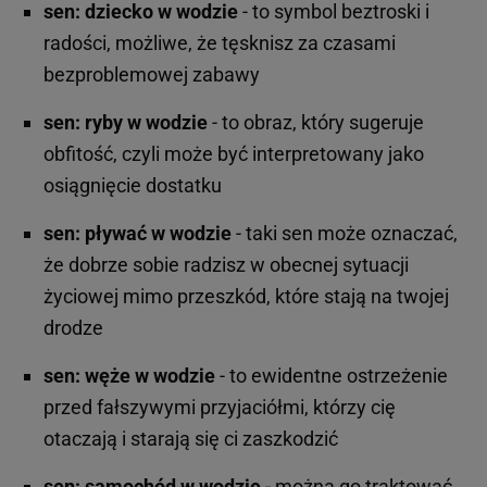
sen: dziecko w wodzie
- to symbol beztroski i
radości, możliwe, że tęsknisz za czasami
bezproblemowej zabawy
sen: ryby w wodzie
- to obraz, który sugeruje
obfitość, czyli może być interpretowany jako
osiągnięcie dostatku
sen: pływać w wodzie
- taki sen może oznaczać,
że dobrze sobie radzisz w obecnej sytuacji
życiowej mimo przeszkód, które stają na twojej
drodze
sen: węże w wodzie
- to ewidentne ostrzeżenie
przed fałszywymi przyjaciółmi, którzy cię
otaczają i starają się ci zaszkodzić
sen: samochód w wodzie
- można go traktować