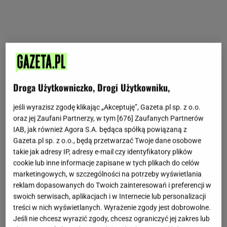
Woda: sennik. Co oznacza sen o wodzie?
Droga Użytkowniczko, Drogi Użytkowniku,
Sen
o wodzie to jeden z częstszych snów, których
doświadcza niemalże każdy z nas. Może on być
jeśli wyrazisz zgodę klikając „Akceptuję”, Gazeta.pl sp. z o.o.
odczytywany dosłownie: jako np. lęk przed dużymi
oraz jej Zaufani Partnerzy, w tym [
676
] Zaufanych Partnerów
IAB, jak również Agora S.A. będąca spółką powiązaną z
akwenami lub wręcz przeciwnie: jako uwielbienie dla
Gazeta.pl sp. z o.o., będą przetwarzać Twoje dane osobowe
wody, pływania, traktowanie ich jako życiowej pasji.
takie jak adresy IP, adresy e-mail czy identyfikatory plików
Jednak jak to zwykle bywa w przypadku snów,
cookie lub inne informacje zapisane w tych plikach do celów
marketingowych, w szczególności na potrzeby wyświetlania
można się w nim doszukiwać także drugiego dna.
reklam dopasowanych do Twoich zainteresowań i preferencji w
Sennik
o wodzie mówi dość sporo pod warunkiem,
swoich serwisach, aplikacjach i w Internecie lub personalizacji
że pamiętamy więcej szczegółów - od koloru, przez
treści w nich wyświetlanych. Wyrażenie zgody jest dobrowolne.
Jeśli nie chcesz wyrazić zgody, chcesz ograniczyć jej zakres lub
zachowanie wody, po rodzaj akwenu i kogo w nim