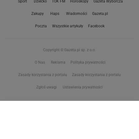
Sport
Dziecko
TOK FM
Horoskopy
Gazeta Wyborcza
Zakupy
Haps
Wiadomości
Gazeta.pl
Poczta
Wszystkie artykuły
Facebook
Copyright © Gazeta.pl sp. z o.o.
O Nas
Reklama
Polityka prywatności
Zasady korzystania z portalu
Zasady korzystania z portalu
Zgłoś uwagi
Ustawienia prywatności
Właściciel niniejszego serwisu nie wyraża zgody na zwielokrotnianie ani inne
korzystanie z utworów rozpowszechnionych w tym serwisie, w celu
eksploracji tekstów i danych. Więcej informacji w
zastrzeżeniu dot. eksploracji tekstów i danych
Treści z
serwisów internetowych Grupy Wyborcza.pl
oraz serwisu tokfm.pl