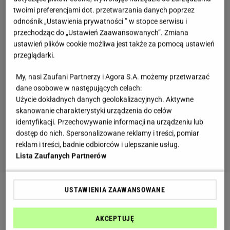
twoimi preferencjami dot. przetwarzania danych poprzez
odnośnik „Ustawienia prywatności ” w stopce serwisu i
przechodząc do „Ustawień Zaawansowanych”. Zmiana
ustawień plików cookie możliwa jest także za pomocą ustawień
przeglądarki.
My, nasi Zaufani Partnerzy i Agora S.A. możemy przetwarzać
dane osobowe w następujących celach:
Użycie dokładnych danych geolokalizacyjnych. Aktywne
skanowanie charakterystyki urządzenia do celów
identyfikacji. Przechowywanie informacji na urządzeniu lub
dostęp do nich. Spersonalizowane reklamy i treści, pomiar
reklam i treści, badnie odbiorców i ulepszanie usług.
Lista Zaufanych Partnerów
USTAWIENIA ZAAWANSOWANE
sennik: woda czysta
- to dobry prognostyk, gdyż
symbolizuje stabilizację, harmonię i może być
AKCEPTUJĘ
odczytywany jako potwierdzenie tego, że