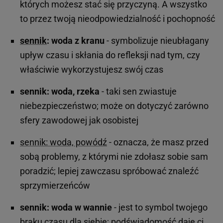
których możesz stać się przyczyną. A wszystko
to przez twoją nieodpowiedzialność i pochopność
sennik
: woda z kranu
- symbolizuje nieubłagany
upływ czasu i skłania do refleksji nad tym, czy
właściwie wykorzystujesz swój czas
sennik: woda, rzeka
- taki sen zwiastuje
niebezpieczeństwo; może on dotyczyć zarówno
sfery zawodowej jak osobistej
sennik: woda, powódź
- oznacza, że masz przed
sobą problemy, z którymi nie zdołasz sobie sam
poradzić; lepiej zawczasu spróbować znaleźć
sprzymierzeńców
sennik: woda w wannie
- jest to symbol twojego
braku czasu dla siebie; podświadomość daje ci