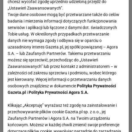
chcesz wycofać zgodę uprzednio udzieloną przejdź do
widzimy. Wszystko to ma ogromne znaczenie dla
„Ustawień Zaawansowanych”.
prawidłowej interpretacji. Jak sennik tłumaczy różne
Twoje dane osobowe mogą być przetwarzane także do celów
badania i mierzenia informacji dotyczących funkcjonowania
rodzaje snów o wodzie?
serwisów i aplikacji lub łączone z danymi dot. świadczonych
Tobie usług. W określonych przypadkach przetwarzanie
danych nie wymaga zgody i odbywa się w oparciu o
uzasadniony interes Gazeta.pl, jej spółki powiązanej – Agora
S.A. – lub Zaufanych Partnerów. Takiemu przetwarzaniu
możesz się sprzeciwić, przechodząc do „Ustawień
Zaawansowanych” lub przez kontakt z administratorem – w
zależności od zakresu sprzeciwu i podmiotu, wobec którego
jest kierowany. Więcej informacji o przetwarzaniu danych
osobowych znajdziesz w dokumencie
Polityka Prywatności
Gazeta.pl
i
Polityka Prywatności Agora S.A.
Klikając „Akceptuję” wyrażasz też zgodę na zainstalowanie i
przechowywanie plików cookie Gazeta.pl sp. z o.o., jej
Zaufanych Partnerów i Agora S.A. na Twoim urządzeniu
końcowym. Możesz w każdej chwili zmienić swoje preferencje
dotyczące plików cookie, wywołując narzędzie do zarządzania