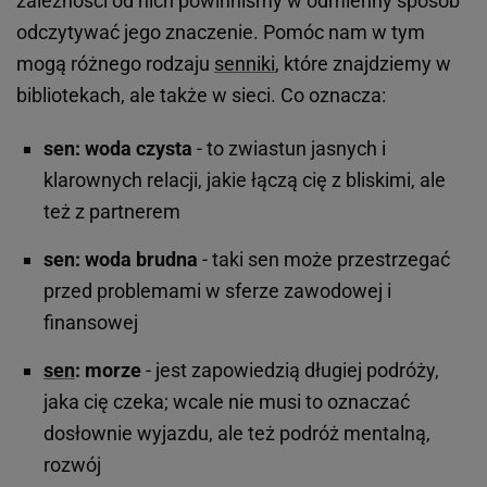
zależności od nich powinniśmy w odmienny sposób
odczytywać jego znaczenie. Pomóc nam w tym
mogą różnego rodzaju
senniki
, które znajdziemy w
bibliotekach, ale także w sieci. Co oznacza:
sen: woda czysta
- to zwiastun jasnych i
klarownych relacji, jakie łączą cię z bliskimi, ale
też z partnerem
sen: woda brudna
- taki sen może przestrzegać
przed problemami w sferze zawodowej i
finansowej
sen
: morze
- jest zapowiedzią długiej podróży,
jaka cię czeka; wcale nie musi to oznaczać
dosłownie wyjazdu, ale też podróż mentalną,
rozwój