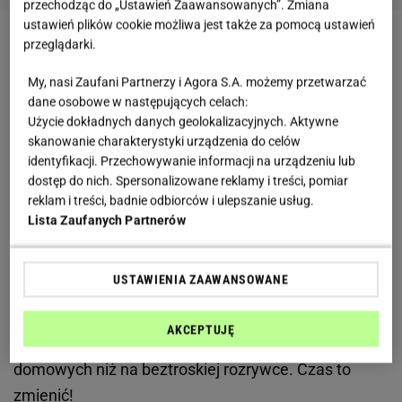
przechodząc do „Ustawień Zaawansowanych”. Zmiana
ustawień plików cookie możliwa jest także za pomocą ustawień
przeglądarki.
Horoskop dzienny - Byk
My, nasi Zaufani Partnerzy i Agora S.A. możemy przetwarzać
Byki zapragną dziś wsłuchać się w swój wewnętrzny
dane osobowe w następujących celach:
głos, pomocna może okazać się sesja medytacji lub
Użycie dokładnych danych geolokalizacyjnych. Aktywne
skanowanie charakterystyki urządzenia do celów
szczera rozmowa z przyjacielem. Coś musi się
identyfikacji. Przechowywanie informacji na urządzeniu lub
zmienić, ten układ przestaje działać i już wkrótce
dostęp do nich. Spersonalizowane reklamy i treści, pomiar
może obrócić się przeciwko Wam.
reklam i treści, badnie odbiorców i ulepszanie usług.
Lista Zaufanych Partnerów
Horoskop dzienny - Bliźnięta
USTAWIENIA ZAAWANSOWANE
Bliźnięta będą dziś organizować mini wycieczkę, to
dla Was duża odmiana w ostatnim czasie częściej
AKCEPTUJĘ
można Was było spotkać w gąszczu obowiązków
domowych niż na beztroskiej rozrywce. Czas to
zmienić!