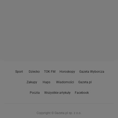
Sport
Dziecko
TOK FM
Horoskopy
Gazeta Wyborcza
Zakupy
Haps
Wiadomości
Gazeta.pl
Poczta
Wszystkie artykuły
Facebook
Copyright © Gazeta.pl sp. z o.o.