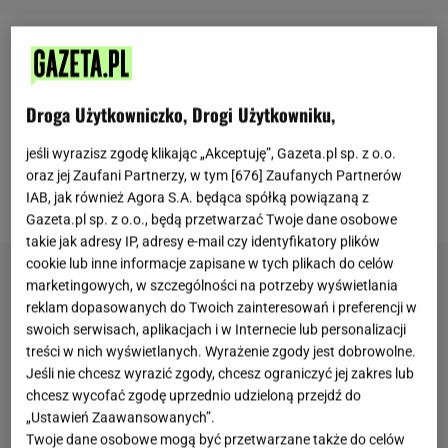
Horoskop dzienny - Baran
Barany czeka dziś szczera rozmowa z kimś, kto był
Droga Użytkowniczko, Drogi Użytkowniku,
bardzo bliski. Nie da się długo zwodzić
jeśli wyrazisz zgodę klikając „Akceptuję”, Gazeta.pl sp. z o.o.
przedstawicieli tego znaku, będą drążyć, aż dojdą do
oraz jej Zaufani Partnerzy, w tym [
676
] Zaufanych Partnerów
prawdy. Tak będzie i tym razem.
IAB, jak również Agora S.A. będąca spółką powiązaną z
Gazeta.pl sp. z o.o., będą przetwarzać Twoje dane osobowe
takie jak adresy IP, adresy e-mail czy identyfikatory plików
cookie lub inne informacje zapisane w tych plikach do celów
marketingowych, w szczególności na potrzeby wyświetlania
reklam dopasowanych do Twoich zainteresowań i preferencji w
swoich serwisach, aplikacjach i w Internecie lub personalizacji
treści w nich wyświetlanych. Wyrażenie zgody jest dobrowolne.
Jeśli nie chcesz wyrazić zgody, chcesz ograniczyć jej zakres lub
chcesz wycofać zgodę uprzednio udzieloną przejdź do
„Ustawień Zaawansowanych”.
Twoje dane osobowe mogą być przetwarzane także do celów