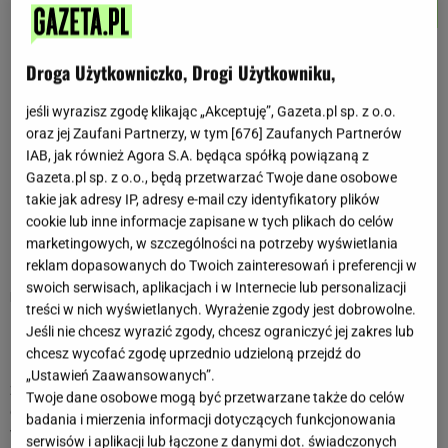
NASTĘPNY MIESIĄC
Horoskopy dla Barana
Droga Użytkowniczko, Drogi Użytkowniku,
Dzienny horoskop dla Barana
jeśli wyrazisz zgodę klikając „Akceptuję”, Gazeta.pl sp. z o.o.
Tygodniowy horoskop dla Barana
oraz jej Zaufani Partnerzy, w tym [
676
] Zaufanych Partnerów
IAB, jak również Agora S.A. będąca spółką powiązaną z
Miesięczny horoskop dla Barana
Gazeta.pl sp. z o.o., będą przetwarzać Twoje dane osobowe
Charakterystyka znaku: Baran
takie jak adresy IP, adresy e-mail czy identyfikatory plików
cookie lub inne informacje zapisane w tych plikach do celów
marketingowych, w szczególności na potrzeby wyświetlania
Horoskopy z ostatnich miesięcy dla Barana
reklam dopasowanych do Twoich zainteresowań i preferencji w
swoich serwisach, aplikacjach i w Internecie lub personalizacji
Lipiec 2026
treści w nich wyświetlanych. Wyrażenie zgody jest dobrowolne.
Baranie, lipiec 2026 zachęci Cię do działania, ale szybko
Jeśli nie chcesz wyrazić zgody, chcesz ograniczyć jej zakres lub
przekonasz się, że nie wszystko trzeba robić natychmiast.
chcesz wycofać zgodę uprzednio udzieloną przejdź do
Lipiec sprzyja porządkowaniu planów, odkrywaniu nowych
„Ustawień Zaawansowanych”.
zainteresowań oraz szukaniu większej swobody w
Twoje dane osobowe mogą być przetwarzane także do celów
codziennym życiu. Nie zabraknie okazji do spotkań,
badania i mierzenia informacji dotyczących funkcjonowania
wakacyjnych wyjazdów i spontanicznych wydarzeń, które
serwisów i aplikacji lub łączone z danymi dot. świadczonych