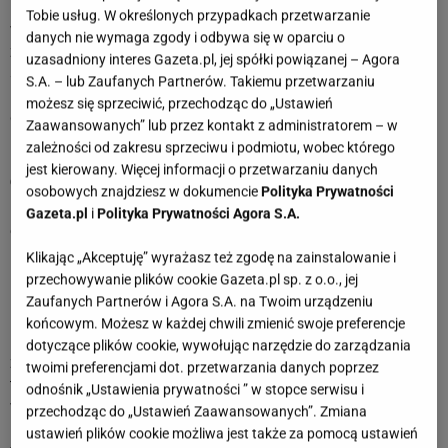
pozwolą oderwać się od rutyny. W drugiej połowie miesiąca
Tobie usług. W określonych przypadkach przetwarzanie
większą rolę odegrają sprawy związane z komfortem, stylem
danych nie wymaga zgody i odbywa się w oparciu o
życia oraz realizacją własnych pomysłów. Możesz również
uzasadniony interes Gazeta.pl, jej spółki powiązanej – Agora
spojrzeć inaczej na niektóre wydatki i decyzje dotyczące
S.A. – lub Zaufanych Partnerów. Takiemu przetwarzaniu
przyszłości. Końcówka lipca przyniesie więcej optymizmu,
możesz się sprzeciwić, przechodząc do „Ustawień
dobrej energii i poczucie, że jesteś dokładnie tam, gdzie
Zaawansowanych” lub przez kontakt z administratorem – w
powinieneś być.
zależności od zakresu sprzeciwu i podmiotu, wobec którego
jest kierowany. Więcej informacji o przetwarzaniu danych
Czerwiec 2026
osobowych znajdziesz w dokumencie
Polityka Prywatności
Baranie, czerwiec będzie dla Ciebie miesiącem pełnym
Gazeta.pl
i
Polityka Prywatności Agora S.A.
emocji, szybkiego tempa i sytuacji, w których trudno będzie
usiedzieć w miejscu. W pracy lub codziennych obowiązkach
Klikając „Akceptuję” wyrażasz też zgodę na zainstalowanie i
możesz częściej tracić cierpliwość do chaosu,
przechowywanie plików cookie Gazeta.pl sp. z o.o., jej
niezdecydowania innych ludzi i ciągłych zmian planów. W
Zaufanych Partnerów i Agora S.A. na Twoim urządzeniu
relacjach zrobi się intensywniej - możliwe są ważne
końcowym. Możesz w każdej chwili zmienić swoje preferencje
rozmowy, powroty do dawnych tematów oraz nowe
dotyczące plików cookie, wywołując narzędzie do zarządzania
znajomości, które od razu przyciągną Twoją uwagę. Możesz
twoimi preferencjami dot. przetwarzania danych poprzez
też częściej poprawiać sobie humor spontanicznymi
odnośnik „Ustawienia prywatności ” w stopce serwisu i
wydatkami, wyjściami albo planowaniem letnich
przechodząc do „Ustawień Zaawansowanych”. Zmiana
przyjemności. Druga połowa miesiąca sprzyja spotkaniom,
ustawień plików cookie możliwa jest także za pomocą ustawień