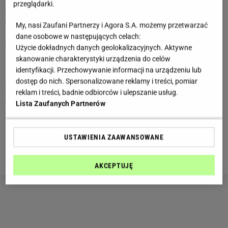
flirtom i łapaniu wakacyjnego klimatu. Pod koniec czerwca
przeglądarki.
organizm zacznie jednak przypominać, że potrzebujesz
więcej odpoczynku i spokojniejszego rytmu dnia.
My, nasi Zaufani Partnerzy i Agora S.A. możemy przetwarzać
dane osobowe w następujących celach:
Maj 2026
Użycie dokładnych danych geolokalizacyjnych. Aktywne
Baranie, maj 2026 dla Barana zacznie się od lekkiego
skanowanie charakterystyki urządzenia do celów
spowolnienia i spraw, które wymagają cierpliwości oraz
identyfikacji. Przechowywanie informacji na urządzeniu lub
dokładności zamiast działania na szybko. Z czasem jednak
dostęp do nich. Spersonalizowane reklamy i treści, pomiar
wraca energia i chęć, by robić rzeczy po swojemu i
reklam i treści, badnie odbiorców i ulepszanie usług.
wyłamywać się z rutyny. W relacjach kluczowa będzie
Lista Zaufanych Partnerów
szczerość - lepiej powiedzieć wprost niż tłumić emocje.
Pojawią się też momenty, które pokażą, komu naprawdę
możesz zaufać. Pod koniec miesiąca przyjdzie impuls do
USTAWIENIA ZAAWANSOWANE
konkretnych działań i pierwszych odważniejszych kroków.
AKCEPTUJĘ