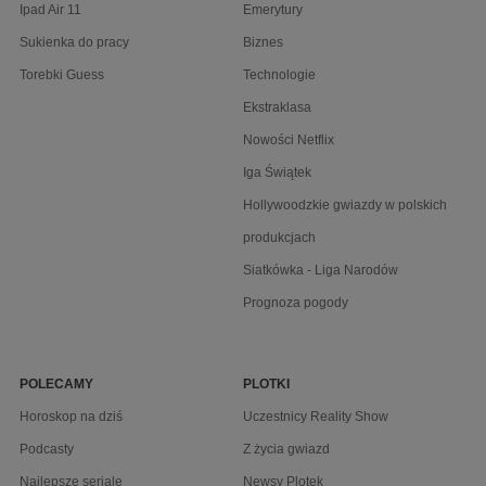
Ipad Air 11
Emerytury
Sukienka do pracy
Biznes
Torebki Guess
Technologie
Ekstraklasa
Nowości Netflix
Iga Świątek
Hollywoodzkie gwiazdy w polskich
produkcjach
Siatkówka - Liga Narodów
Prognoza pogody
POLECAMY
PLOTKI
Horoskop na dziś
Uczestnicy Reality Show
Podcasty
Z życia gwiazd
Najlepsze seriale
Newsy Plotek