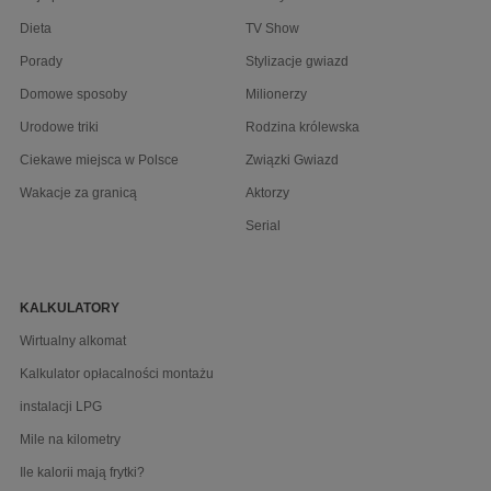
Dieta
TV Show
Porady
Stylizacje gwiazd
Domowe sposoby
Milionerzy
Urodowe triki
Rodzina królewska
Ciekawe miejsca w Polsce
Związki Gwiazd
Wakacje za granicą
Aktorzy
Serial
KALKULATORY
Wirtualny alkomat
Kalkulator opłacalności montażu
instalacji LPG
Mile na kilometry
Ile kalorii mają frytki?