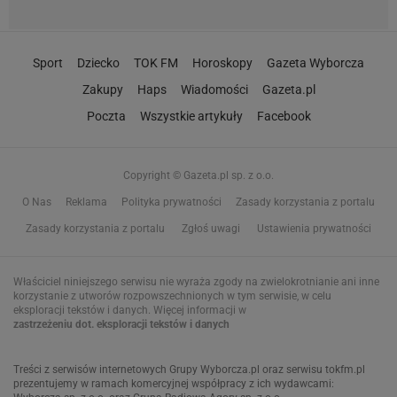
Sport
Dziecko
TOK FM
Horoskopy
Gazeta Wyborcza
Zakupy
Haps
Wiadomości
Gazeta.pl
Poczta
Wszystkie artykuły
Facebook
Copyright © Gazeta.pl sp. z o.o.
O Nas
Reklama
Polityka prywatności
Zasady korzystania z portalu
Zasady korzystania z portalu
Zgłoś uwagi
Ustawienia prywatności
Właściciel niniejszego serwisu nie wyraża zgody na zwielokrotnianie ani inne
korzystanie z utworów rozpowszechnionych w tym serwisie, w celu
eksploracji tekstów i danych. Więcej informacji w
zastrzeżeniu dot. eksploracji tekstów i danych
Treści z
serwisów internetowych Grupy Wyborcza.pl
oraz serwisu tokfm.pl
prezentujemy w ramach komercyjnej współpracy z ich wydawcami: