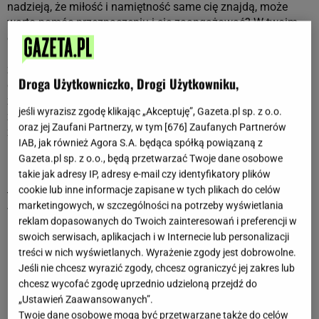
nadzieją, że miłość i namiętność same cię znajdą, może
warto pomóc przeznaczeniu i się zaangażować? W twoim
otoczeniu jest wiele osób wartych uwagi, jednak powinieneś
im ją poświęcić, by cokolwiek poszło do przodu. Dzwoń,
zaproś na spacer, stwarzaj okazje. Zaryzykuj, nie masz nic
Droga Użytkowniczko, Drogi Użytkowniku,
do stracenia. Ważne tylko, by nikogo nie osaczać i niczego
za bardzo nie przyspieszać. Może długo wyczekiwany
jeśli wyrazisz zgodę klikając „Akceptuję”, Gazeta.pl sp. z o.o.
związek jest tuż pod twoim nosem? W 2023 roku warto
oraz jej Zaufani Partnerzy, w tym [
676
] Zaufanych Partnerów
zwrócić uwagę na osiągnięcie wewnętrznego spokoju.
IAB, jak również Agora S.A. będąca spółką powiązaną z
Będziesz w dobrej kondycji fizycznej, nie masz się o co
Gazeta.pl sp. z o.o., będą przetwarzać Twoje dane osobowe
martwić, jednak zadbaj o psychikę, by nie zatracić się w
takie jak adresy IP, adresy e-mail czy identyfikatory plików
natłoku wydarzeń. Dbaj o dobry sen, pomyśl o regularnych
cookie lub inne informacje zapisane w tych plikach do celów
treningach czy masażach - zrób coś dla siebie, a na pewno
marketingowych, w szczególności na potrzeby wyświetlania
wyjdzie ci to na dobre. Przez najbliższe miesiące możesz
reklam dopasowanych do Twoich zainteresowań i preferencji w
liczyć na osoby spod znaku Wagi oraz Skorpiona. Wyczekuj
swoich serwisach, aplikacjach i w Internecie lub personalizacji
również pierwszych bocianów i początku wiosny. To może
treści w nich wyświetlanych. Wyrażenie zgody jest dobrowolne.
być ważny czas.
Jeśli nie chcesz wyrazić zgody, chcesz ograniczyć jej zakres lub
chcesz wycofać zgodę uprzednio udzieloną przejdź do
„Ustawień Zaawansowanych”.
POPRZEDNI ROK
NASTĘPNY ROK
Twoje dane osobowe mogą być przetwarzane także do celów