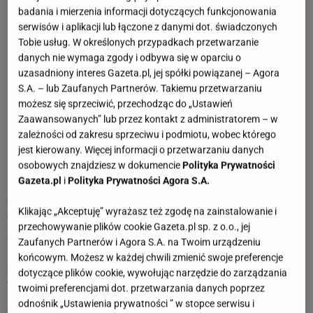
badania i mierzenia informacji dotyczących funkcjonowania
Horoskopy dla Raka
serwisów i aplikacji lub łączone z danymi dot. świadczonych
Tobie usług. W określonych przypadkach przetwarzanie
danych nie wymaga zgody i odbywa się w oparciu o
Dzienny horoskop dla Raka
uzasadniony interes Gazeta.pl, jej spółki powiązanej – Agora
Tygodniowy horoskop dla Raka
S.A. – lub Zaufanych Partnerów. Takiemu przetwarzaniu
możesz się sprzeciwić, przechodząc do „Ustawień
Miesięczny horoskop dla Raka
Zaawansowanych” lub przez kontakt z administratorem – w
Charakterystyka znaku: Rak
zależności od zakresu sprzeciwu i podmiotu, wobec którego
jest kierowany. Więcej informacji o przetwarzaniu danych
Horoskopy z ostatnich lat dla Raka
osobowych znajdziesz w dokumencie
Polityka Prywatności
Gazeta.pl
i
Polityka Prywatności Agora S.A.
2022
Klikając „Akceptuję” wyrażasz też zgodę na zainstalowanie i
W 2022 roku postanowisz zerwać z nudą i nieciekawymi
przechowywanie plików cookie Gazeta.pl sp. z o.o., jej
znajomymi. Nabierzesz więcej optymizmu i przestaniesz się
Zaufanych Partnerów i Agora S.A. na Twoim urządzeniu
martwić z byle powodu. Postanowisz też szybko wyrwać się
końcowym. Możesz w każdej chwili zmienić swoje preferencje
ze starych układów i zdobyć nowe umiejętności. Pomyślisz
dotyczące plików cookie, wywołując narzędzie do zarządzania
o dalszej nauce, a także zmienisz rytm swojego życia na
twoimi preferencjami dot. przetwarzania danych poprzez
bardziej intensywny. Planeta Jowisz w trygonie do twojego
odnośnik „Ustawienia prywatności ” w stopce serwisu i
znaku będzie sprzyjać twoim zamierzeniom, a nowe