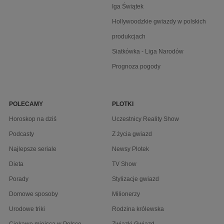
Iga Świątek
Hollywoodzkie gwiazdy w polskich
produkcjach
Siatkówka - Liga Narodów
Prognoza pogody
POLECAMY
PLOTKI
Horoskop na dziś
Uczestnicy Reality Show
Podcasty
Z życia gwiazd
Najlepsze seriale
Newsy Plotek
Dieta
TV Show
Porady
Stylizacje gwiazd
Domowe sposoby
Milionerzy
Urodowe triki
Rodzina królewska
Ciekawe miejsca w Polsce
Związki Gwiazd