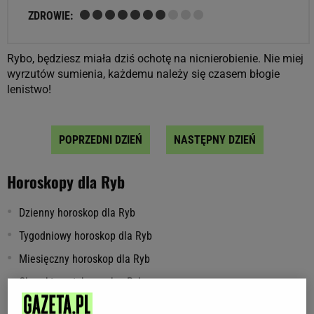
ZDROWIE:
Rybo, będziesz miała dziś ochotę na nicnierobienie. Nie miej
wyrzutów sumienia, każdemu należy się czasem błogie
lenistwo!
POPRZEDNI DZIEŃ
NASTĘPNY DZIEŃ
Horoskopy dla Ryb
Dzienny horoskop dla Ryb
Tygodniowy horoskop dla Ryb
Miesięczny horoskop dla Ryb
Charakterystyka znaku: Ryby