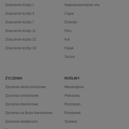
Znaczenie liczby 1
Najpopularniejsze sny
Znaczenie liczby 3
Ciąża
Znaczenie liczby 7
Dziecko
Znaczenie liczby 11
Pies
Znaczenie liczby 22
Kot
Znaczenie liczby 33
Pająk
Szczur
ŻYCZENIA
ROŚLINY
Życzenia okolicznościowe
Mandragora
Życzenia urodzinowe
Pokrzywa
Życzenia imieninowe
Rozmaryn
Życzenia na Boże Narodzenie
Rumianek
Życzenia świąteczne
Szałwia