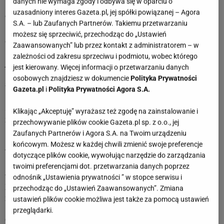
danych nie wymaga zgody i odbywa się w oparciu o
uzasadniony interes Gazeta.pl, jej spółki powiązanej – Agora
9 października 2024
S.A. – lub Zaufanych Partnerów. Takiemu przetwarzaniu
Rybo, nie musisz zgadzać się na wszystko, co proponują
możesz się sprzeciwić, przechodząc do „Ustawień
osoby w Twoim otoczeniu. Asertywność to wspaniała
Zaawansowanych” lub przez kontakt z administratorem – w
umiejętność. Przekonasz się, że odmowa, chociaż niekiedy
zależności od zakresu sprzeciwu i podmiotu, wobec którego
jest trudna, może przynieść finalnie wiele korzyści.
jest kierowany. Więcej informacji o przetwarzaniu danych
osobowych znajdziesz w dokumencie
Polityka Prywatności
8 października 2024
Gazeta.pl
i
Polityka Prywatności Agora S.A.
Rybo, ostatnio Twój organizm wysyła Ci niepokojące
sygnały. Nie bagatelizuj ich. Pamiętaj, że zawsze lepiej
Klikając „Akceptuję” wyrażasz też zgodę na zainstalowanie i
zapobiegać niż leczyć, dlatego umów się do lekarza i
przechowywanie plików cookie Gazeta.pl sp. z o.o., jej
upewnij, że nic złego się nie dzieje.
Zaufanych Partnerów i Agora S.A. na Twoim urządzeniu
końcowym. Możesz w każdej chwili zmienić swoje preferencje
7 października 2024
dotyczące plików cookie, wywołując narzędzie do zarządzania
Rybo, będziesz mieć dziś dużo szczęścia. Może to znak, że
twoimi preferencjami dot. przetwarzania danych poprzez
warto zrobić coś, nad czym od dawna się zastanawiasz?
odnośnik „Ustawienia prywatności ” w stopce serwisu i
Zaufaj swojej intuicji, w końcu nigdy wcześniej Cię nie
przechodząc do „Ustawień Zaawansowanych”. Zmiana
zawiodła.
ustawień plików cookie możliwa jest także za pomocą ustawień
przeglądarki.
6 października 2024