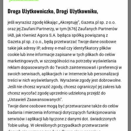
Horoskopy z ostatnich dni dla Ryb
Droga Użytkowniczko, Drogi Użytkowniku,
12 października 2024
jeśli wyrazisz zgodę klikając „Akceptuję”, Gazeta.pl sp. z o.o.
Rybo, dowiesz się dzisiaj czegoś, co wprawi Cię w
oraz jej Zaufani Partnerzy, w tym [
676
] Zaufanych Partnerów
przygnębienie. Pamiętaj, że nie da się wszystkiego
IAB, jak również Agora S.A. będąca spółką powiązaną z
przewidzieć i kontrolować, czasami trzeba pogodzić się z
Gazeta.pl sp. z o.o., będą przetwarzać Twoje dane osobowe
losem. Zadbaj dziś o odpoczynek, długi spacer ukoi
takie jak adresy IP, adresy e-mail czy identyfikatory plików
skołatane nerwy i pozwoli się zrelaksować.
cookie lub inne informacje zapisane w tych plikach do celów
marketingowych, w szczególności na potrzeby wyświetlania
11 października 2024
reklam dopasowanych do Twoich zainteresowań i preferencji w
Rybo, piątek zapowiada się dość przyjemnie. W drugiej
swoich serwisach, aplikacjach i w Internecie lub personalizacji
połowie dnia spotkasz się z osobami, na których Ci zależy.
treści w nich wyświetlanych. Wyrażenie zgody jest dobrowolne.
Wspólne rozmowy będą dużą dawką pozytywnej energii.
Jeśli nie chcesz wyrazić zgody, chcesz ograniczyć jej zakres lub
chcesz wycofać zgodę uprzednio udzieloną przejdź do
10 października 2024
„Ustawień Zaawansowanych”.
Rybo, słowa Koziorożca mogą Cię dziś zdenerwować.
Twoje dane osobowe mogą być przetwarzane także do celów
Zamiast się obrażać, porozmawiaj z nim na spokojnie,
badania i mierzenia informacji dotyczących funkcjonowania
powiedz o swoich uczuciach. W drugiej połowie dnia spraw
serwisów i aplikacji lub łączone z danymi dot. świadczonych
niespodziankę swoim bliskim, pokaż im, że są dla Ciebie
Tobie usług. W określonych przypadkach przetwarzanie
najważniejsi!