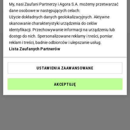
My, nasi Zaufani Partnerzy i Agora S.A. możemy przetwarzać
Rybo, niedziela to dobry czas, by spędzić go z rodziną, która
dane osobowe w następujących celach:
ostatnio czuła się nieco zaniedbana. Spraw im miłą
Użycie dokładnych danych geolokalizacyjnych. Aktywne
niespodziankę i pokaż, że krewni są dla Ciebie ważni.
skanowanie charakterystyki urządzenia do celów
identyfikacji. Przechowywanie informacji na urządzeniu lub
dostęp do nich. Spersonalizowane reklamy i treści, pomiar
reklam i treści, badnie odbiorców i ulepszanie usług.
Lista Zaufanych Partnerów
USTAWIENIA ZAAWANSOWANE
AKCEPTUJĘ