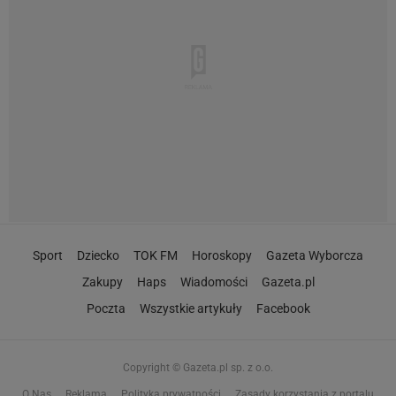
Sport
Dziecko
TOK FM
Horoskopy
Gazeta Wyborcza
Zakupy
Haps
Wiadomości
Gazeta.pl
Poczta
Wszystkie artykuły
Facebook
Copyright © Gazeta.pl sp. z o.o.
O Nas
Reklama
Polityka prywatności
Zasady korzystania z portalu