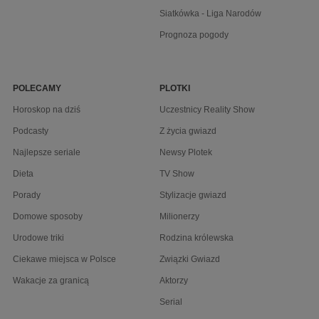
Siatkówka - Liga Narodów
Prognoza pogody
POLECAMY
PLOTKI
Horoskop na dziś
Uczestnicy Reality Show
Podcasty
Z życia gwiazd
Najlepsze seriale
Newsy Plotek
Dieta
TV Show
Porady
Stylizacje gwiazd
Domowe sposoby
Milionerzy
Urodowe triki
Rodzina królewska
Ciekawe miejsca w Polsce
Związki Gwiazd
Wakacje za granicą
Aktorzy
Serial