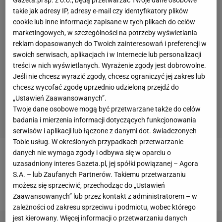
takie jak adresy IP, adresy e-mail czy identyfikatory plików
cookie lub inne informacje zapisane w tych plikach do celów
marketingowych, w szczególności na potrzeby wyświetlania
reklam dopasowanych do Twoich zainteresowań i preferencji w
swoich serwisach, aplikacjach i w Internecie lub personalizacji
treści w nich wyświetlanych. Wyrażenie zgody jest dobrowolne.
Jeśli nie chcesz wyrazić zgody, chcesz ograniczyć jej zakres lub
chcesz wycofać zgodę uprzednio udzieloną przejdź do
„Ustawień Zaawansowanych”.
Twoje dane osobowe mogą być przetwarzane także do celów
badania i mierzenia informacji dotyczących funkcjonowania
serwisów i aplikacji lub łączone z danymi dot. świadczonych
Tobie usług. W określonych przypadkach przetwarzanie
danych nie wymaga zgody i odbywa się w oparciu o
Czynne uczestniczenie w mszy
- czeka nas
uzasadniony interes Gazeta.pl, jej spółki powiązanej – Agora
szczęście rodzinne, zbudujemy trwałą rodzinę,
S.A. – lub Zaufanych Partnerów. Takiemu przetwarzaniu
możesz się sprzeciwić, przechodząc do „Ustawień
mogąc liczyć na potomstwo.
Zaawansowanych” lub przez kontakt z administratorem – w
zależności od zakresu sprzeciwu i podmiotu, wobec którego
jest kierowany. Więcej informacji o przetwarzaniu danych