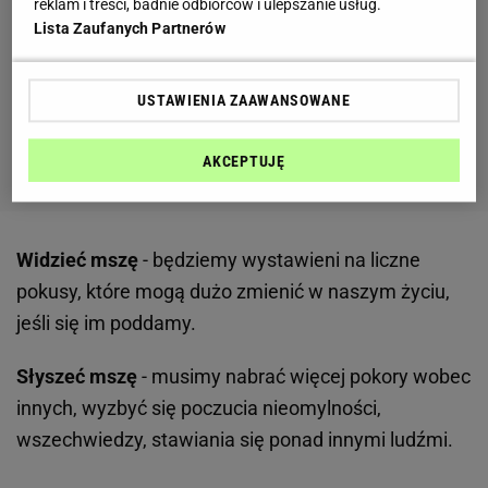
reklam i treści, badnie odbiorców i ulepszanie usług.
Lista Zaufanych Partnerów
USTAWIENIA ZAAWANSOWANE
AKCEPTUJĘ
Widzieć mszę
- będziemy wystawieni na liczne
pokusy, które mogą dużo zmienić w naszym życiu,
jeśli się im poddamy.
Słyszeć mszę
- musimy nabrać więcej pokory wobec
innych, wyzbyć się poczucia nieomylności,
wszechwiedzy, stawiania się ponad innymi ludźmi.