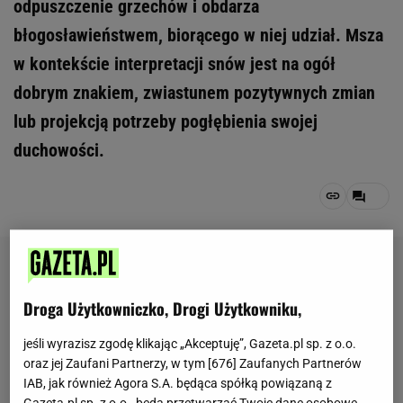
odpuszczenie grzechów i obdarza
błogosławieństwem, biorącego w niej udział. Msza
w kontekście interpretacji snów jest na ogół
dobrym znakiem, zwiastunem pozytywnych zmian
lub projekcją potrzeby pogłębienia swojej
duchowości.
Droga Użytkowniczko, Drogi Użytkowniku,
jeśli wyrazisz zgodę klikając „Akceptuję”, Gazeta.pl sp. z o.o.
oraz jej Zaufani Partnerzy, w tym [
676
] Zaufanych Partnerów
IAB, jak również Agora S.A. będąca spółką powiązaną z
Gazeta.pl sp. z o.o., będą przetwarzać Twoje dane osobowe