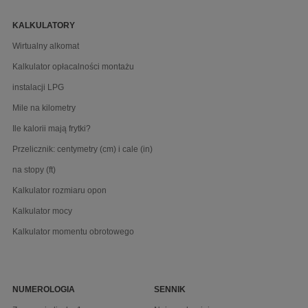
KALKULATORY
Wirtualny alkomat
Kalkulator opłacalności montażu
instalacji LPG
Mile na kilometry
Ile kalorii mają frytki?
Przelicznik: centymetry (cm) i cale (in)
na stopy (ft)
Kalkulator rozmiaru opon
Kalkulator mocy
Kalkulator momentu obrotowego
NUMEROLOGIA
SENNIK