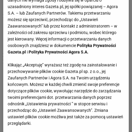
danych nie wymaga zgody i odbywa się w oparciu o
nieustannie szukają wrażeń.
uzasadniony interes Gazeta.pl, jej spółki powiązanej – Agora
S.A. – lub Zaufanych Partnerów. Takiemu przetwarzaniu
Żywioł:
ogień
możesz się sprzeciwić, przechodząc do „Ustawień
Planeta rządząca:
Mars
Zaawansowanych” lub przez kontakt z administratorem – w
Metal:
żelazo
zależności od zakresu sprzeciwu i podmiotu, wobec którego
Kamień:
ametyst
jest kierowany. Więcej informacji o przetwarzaniu danych
Kolor:
czerwony
osobowych znajdziesz w dokumencie
Polityka Prywatności
Pora roku:
wiosna
Gazeta.pl
i
Polityka Prywatności Agora S.A.
Znaki zgodne:
Strzelec, Lew
Znaki niezgodne: Koziorożec,
Waga, Rak
Klikając „Akceptuję” wyrażasz też zgodę na zainstalowanie i
przechowywanie plików cookie Gazeta.pl sp. z o.o., jej
Zaufanych Partnerów i Agora S.A. na Twoim urządzeniu
RYBY
BYK
końcowym. Możesz w każdej chwili zmienić swoje preferencje
dotyczące plików cookie, wywołując narzędzie do zarządzania
twoimi preferencjami dot. przetwarzania danych poprzez
Horoskopy dla Barana
odnośnik „Ustawienia prywatności ” w stopce serwisu i
przechodząc do „Ustawień Zaawansowanych”. Zmiana
Dzienny horoskop dla Barana
ustawień plików cookie możliwa jest także za pomocą ustawień
Tygodniowy horoskop dla Barana
przeglądarki.