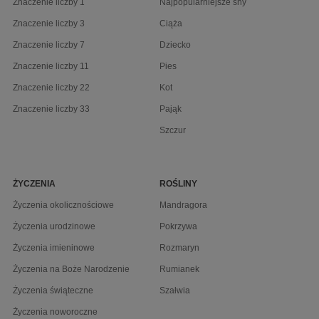
Znaczenie liczby 1
Najpopularniejsze sny
Znaczenie liczby 3
Ciąża
Znaczenie liczby 7
Dziecko
Znaczenie liczby 11
Pies
Znaczenie liczby 22
Kot
Znaczenie liczby 33
Pająk
Szczur
ŻYCZENIA
ROŚLINY
Życzenia okolicznościowe
Mandragora
Życzenia urodzinowe
Pokrzywa
Życzenia imieninowe
Rozmaryn
Życzenia na Boże Narodzenie
Rumianek
Życzenia świąteczne
Szałwia
Życzenia noworoczne