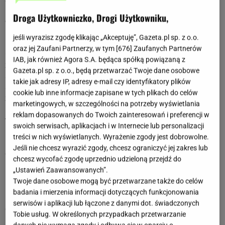
przyjaciół Barany sprawują się doskonale- są prawdziwym
Droga Użytkowniczko, Drogi Użytkowniku,
oparciem dla bliskich, cechuje je lojalność, szczerość
(czasami ta "aż do bólu"), chęć niesienia pomocy.
jeśli wyrazisz zgodę klikając „Akceptuję”, Gazeta.pl sp. z o.o.
oraz jej Zaufani Partnerzy, w tym [
676
] Zaufanych Partnerów
Osoby spod tego znaku w miłości są niezwykle
IAB, jak również Agora S.A. będąca spółką powiązaną z
zaangażowane, lubią zdobywać za wszelką cenę,
Gazeta.pl sp. z o.o., będą przetwarzać Twoje dane osobowe
szczególnie, jeśli partner lub partnerka początkowo wydają
takie jak adresy IP, adresy e-mail czy identyfikatory plików
się być nieosiągalni. Potrzebują od drugiej osoby jasnych,
cookie lub inne informacje zapisane w tych plikach do celów
zwięzłych komunikatów. Szybko się nudzą, dlatego druga
marketingowych, w szczególności na potrzeby wyświetlania
połowa Barana musi być równie żywiołowa i
reklam dopasowanych do Twoich zainteresowań i preferencji w
temperamentna, by utrzymać ogień w związku. Z trudem
swoich serwisach, aplikacjach i w Internecie lub personalizacji
przychodzi mi wybaczanie, więc nie toleruje nieszczerości w
treści w nich wyświetlanych. Wyrażenie zgody jest dobrowolne.
relacjach, a zdrada zazwyczaj jest dla niego czymś, co
Jeśli nie chcesz wyrazić zgody, chcesz ograniczyć jej zakres lub
definitywnie kończy relację.
chcesz wycofać zgodę uprzednio udzieloną przejdź do
„Ustawień Zaawansowanych”.
Barany są zazwyczaj łatwo zauważalne w większej grupie
Twoje dane osobowe mogą być przetwarzane także do celów
ludzi. Często mówią nieco głośniej niż inni, starając się, by
badania i mierzenia informacji dotyczących funkcjonowania
ich opinia na dany temat niemal cały czas była słyszana w
serwisów i aplikacji lub łączone z danymi dot. świadczonych
dyskusji. Ich gwałtowny charakter sprawia, że nie lubią się
Tobie usług. W określonych przypadkach przetwarzanie
nudzić, dlatego też nawet w okolicznościach wypoczynku,