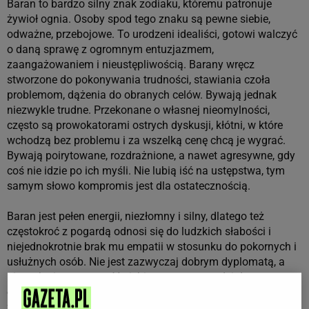
Baran to bardzo silny znak zodiaku, któremu patronuje
żywioł ognia. Osoby spod tego znaku są pewne siebie,
odważne, przebojowe. To urodzeni idealiści, gotowi walczyć
o daną sprawę z ogromnym entuzjazmem,
zaangażowaniem i nieustępliwością.
Barany wręcz
stworzone do pokonywania trudności, stawiania czoła
problemom, dążenia do obranych celów. Bywają jednak
niezwykle trudne. Przekonane o własnej nieomylności,
często są prowokatorami ostrych dyskusji, kłótni, w które
wchodzą bez problemu i za wszelką cenę chcą je wygrać.
Bywają poirytowane, rozdrażnione, a nawet agresywne, gdy
coś nie idzie po ich myśli. Nie lubią iść na ustępstwa, tym
samym słowo kompromis jest dla ostatecznością.
Baran jest pełen energii, niezłomny i silny, dlatego też
częstokroć z pogardą odnosi się do ludzkich słabości i
niejednokrotnie brak mu empatii w stosunku do pokornych i
usłużnych osób. Nie jest zazwyczaj dobrym dyplomatą, a
niezachwiana pewność siebie często prowadzi do
odbierania go przez środowisko jako osoby pysznej,
zarozumiałej, czadami nawet egocentrycznej. W roli