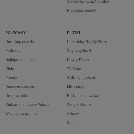
Siatkówka - Liga Narodów
Prognoza pogody
POLECAMY
PLOTKI
Horoskop na dziś
Uczestnicy Reality Show
Podcasty
Z życia gwiazd
Najlepsze seriale
Newsy Plotek
Dieta
TV Show
Porady
Stylizacje gwiazd
Domowe sposoby
Milionerzy
Urodowe triki
Rodzina królewska
Ciekawe miejsca w Polsce
Związki Gwiazd
Wakacje za granicą
Aktorzy
Serial