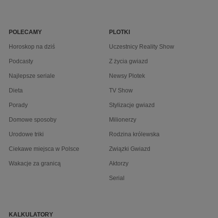
POLECAMY
PLOTKI
Horoskop na dziś
Uczestnicy Reality Show
Podcasty
Z życia gwiazd
Najlepsze seriale
Newsy Plotek
Dieta
TV Show
Porady
Stylizacje gwiazd
Domowe sposoby
Milionerzy
Urodowe triki
Rodzina królewska
Ciekawe miejsca w Polsce
Związki Gwiazd
Wakacje za granicą
Aktorzy
Serial
KALKULATORY