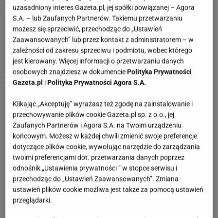
Żywioł:
ogień
uzasadniony interes Gazeta.pl, jej spółki powiązanej – Agora
Planeta rządząca:
Słońce
S.A. – lub Zaufanych Partnerów. Takiemu przetwarzaniu
Metal:
złoto
możesz się sprzeciwić, przechodząc do „Ustawień
Kamień:
bursztyn
Zaawansowanych” lub przez kontakt z administratorem – w
Kolor:
żółty, pomarańczowy
zależności od zakresu sprzeciwu i podmiotu, wobec którego
Pora roku:
lato
jest kierowany. Więcej informacji o przetwarzaniu danych
Znaki zgodne:
Baran, Strzelec
osobowych znajdziesz w dokumencie
Polityka Prywatności
Znaki niezgodne:
Byk, Skorpion, Wodnik
Gazeta.pl
i
Polityka Prywatności Agora S.A.
Klikając „Akceptuję” wyrażasz też zgodę na zainstalowanie i
przechowywanie plików cookie Gazeta.pl sp. z o.o., jej
RAK
PANNA
Zaufanych Partnerów i Agora S.A. na Twoim urządzeniu
końcowym. Możesz w każdej chwili zmienić swoje preferencje
Horoskopy dla Lwa
dotyczące plików cookie, wywołując narzędzie do zarządzania
twoimi preferencjami dot. przetwarzania danych poprzez
Dzienny horoskop dla Lwa
odnośnik „Ustawienia prywatności ” w stopce serwisu i
przechodząc do „Ustawień Zaawansowanych”. Zmiana
Tygodniowy horoskop dla Lwa
ustawień plików cookie możliwa jest także za pomocą ustawień
Miesięczny horoskop dla Lwa
przeglądarki.
Charakterystyka znaku: Lew