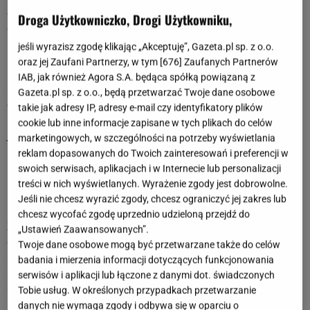
dotknięty. Nie potrafi przejść nad porażką do porządku
Droga Użytkowniczko, Drogi Użytkowniku,
dziennego. Rozpamiętuje ją i stara się wyciągnąć wnioski na
przyszłość, obiecując sobie większą ostrożność w
jeśli wyrazisz zgodę klikając „Akceptuję”, Gazeta.pl sp. z o.o.
podejmowaniu decyzji.
oraz jej Zaufani Partnerzy, w tym [
676
] Zaufanych Partnerów
IAB, jak również Agora S.A. będąca spółką powiązaną z
Osoby spod znaku Lwa lubią być podziwiane i adorowane,
Gazeta.pl sp. z o.o., będą przetwarzać Twoje dane osobowe
co przekłada się na życie uczuciowe. Lwa długo się zdobywa
takie jak adresy IP, adresy e-mail czy identyfikatory plików
i nie można zaprzestawać starań. Bardzo ciężko odbudować
cookie lub inne informacje zapisane w tych plikach do celów
jego nadszarpnięte zaufanie, dlatego zawsze należy być z
marketingowych, w szczególności na potrzeby wyświetlania
nim absolutnie szczerym. Lubi jednak wyzwania, więc sam
reklam dopasowanych do Twoich zainteresowań i preferencji w
pragnie zdobyć wyłącznie osobę, która mu w jakiś sposób
swoich serwisach, aplikacjach i w Internecie lub personalizacji
imponuje, intryguje, nie jest oczywistą i łatwą do
treści w nich wyświetlanych. Wyrażenie zgody jest dobrowolne.
rozszyfrowania.
Jeśli nie chcesz wyrazić zgody, chcesz ograniczyć jej zakres lub
chcesz wycofać zgodę uprzednio udzieloną przejdź do
Zodiakalne Lwy miewają niezwykle egoistyczne podejście
„Ustawień Zaawansowanych”.
do wielu spraw, stawiając ?ja? ponad wieloma innymi
Twoje dane osobowe mogą być przetwarzane także do celów
aspektami. Dbają o swoją wygodę, są przeświadczone o
badania i mierzenia informacji dotyczących funkcjonowania
swojej wyjątkowej wartości, dlatego czasami ciężko jest
serwisów i aplikacji lub łączone z danymi dot. świadczonych
sprostać jego oczekiwaniom.
Tobie usług. W określonych przypadkach przetwarzanie
danych nie wymaga zgody i odbywa się w oparciu o