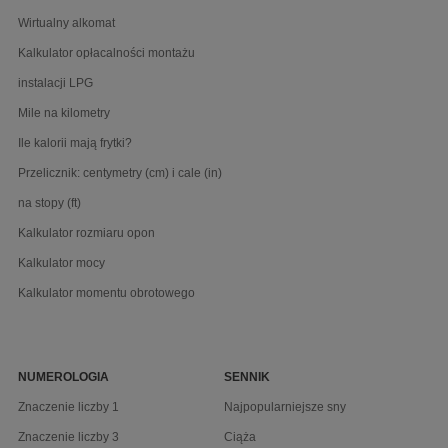
Wirtualny alkomat
Kalkulator opłacalności montażu
instalacji LPG
Mile na kilometry
Ile kalorii mają frytki?
Przelicznik: centymetry (cm) i cale (in)
na stopy (ft)
Kalkulator rozmiaru opon
Kalkulator mocy
Kalkulator momentu obrotowego
NUMEROLOGIA
SENNIK
Znaczenie liczby 1
Najpopularniejsze sny
Znaczenie liczby 3
Ciąża