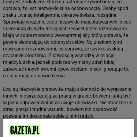
Lew jest zodiakiem, któremu patronuje żywioł ognia, co
sprawia, że jest niezwykle silną osobowością. Osoby spod
znaku Lwa są inteligentne, ciekawe świata, rozsądne.
Sprawiają wrażenie osób niezwykle majestatycznych, nieco
tajemniczych, wzbudzających respekt przed rozmówcami.
Mają w sobie mnóstwo wewnętrznej siły, która sprawia, że
pewne siebie dążą do obranych celów. Są znakomitymi
mówcami i rozmówcami, co sprawia, że szybko zyskują
szacunek otoczenia. Z łatwością wchodzą w relacje
międzyludzkie, jednak podczas wymiany zdań lubią
zabawiać innych swoimi opowieściami, nieco ignorując to,
co inni mają do powiedzenia.
Lwy są niezwykle pracowite, mają skłonność do wyręczania
innych, nie przepadają za pracą w grupie, bowiem lubią być
w pełni odpowiedzialne za swoje obowiązki. Nie straszne im
stres, presja i trudne warunki, bowiem ich osobowość
pozwala im doskonale sobie z nimi radzić.
Lew jest niezwykle pamiętliwy. Przez swoją otwartość często
bywa naiwny, a zraniony, jest uparty, zawzięty i prawdziwie