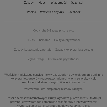
Zakupy
Haps
Wiadomości
Gazeta.pl
Poczta
Wszystkie artykuły
Facebook
Copyright © Gazeta.pl sp. z o.o.
O Nas
Reklama
Polityka prywatności
Zasady korzystania z portalu
Zasady korzystania z portalu
Zgłoś uwagi
Ustawienia prywatności
Właściciel niniejszego serwisu nie wyraża zgody na zwielokrotnianie ani inne
korzystanie z utworów rozpowszechnionych w tym serwisie, w celu
eksploracji tekstów i danych. Więcej informacji w
zastrzeżeniu dot. eksploracji tekstów i danych
Treści z
serwisów internetowych Grupy Wyborcza.pl
oraz serwisu tokfm.pl
prezentujemy w ramach komercyjnej współpracy z ich wydawcami:
Wyborcza sp. z o.o. oraz Grupą Radiową Agory sp. z o.o.