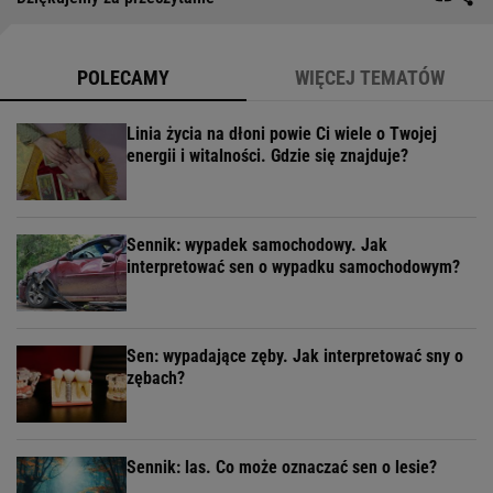
POLECAMY
WIĘCEJ TEMATÓW
Linia życia na dłoni powie Ci wiele o Twojej
energii i witalności. Gdzie się znajduje?
Sennik: wypadek samochodowy. Jak
interpretować sen o wypadku samochodowym?
Sen: wypadające zęby. Jak interpretować sny o
zębach?
Sennik: las. Co może oznaczać sen o lesie?