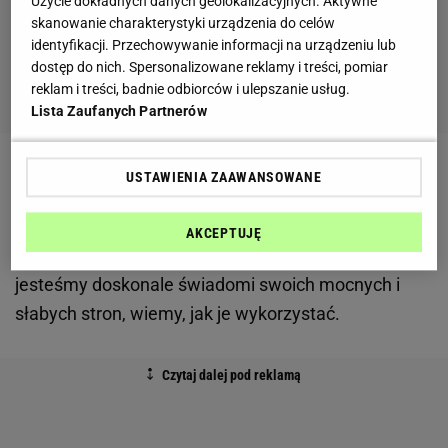
Użycie dokładnych danych geolokalizacyjnych. Aktywne
skanowanie charakterystyki urządzenia do celów
identyfikacji. Przechowywanie informacji na urządzeniu lub
dostęp do nich. Spersonalizowane reklamy i treści, pomiar
reklam i treści, badnie odbiorców i ulepszanie usług.
Lista Zaufanych Partnerów
Rodzinne miasto
- czeka nas stabilizacja,
USTAWIENIA ZAAWANSOWANE
osiągniemy harmonię i spokój.
AKCEPTUJĘ
Swobodne poruszanie się po dużym mieście
-
jesteśmy doskonale świadomi swoich mocnych i
słabych stron, wiemy, jak je wykorzystać.