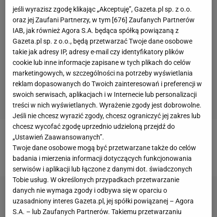
jeśli wyrazisz zgodę klikając „Akceptuję”, Gazeta.pl sp. z o.o.
oraz jej Zaufani Partnerzy, w tym [
676
] Zaufanych Partnerów
IAB, jak również Agora S.A. będąca spółką powiązaną z
Gazeta.pl sp. z o.o., będą przetwarzać Twoje dane osobowe
takie jak adresy IP, adresy e-mail czy identyfikatory plików
cookie lub inne informacje zapisane w tych plikach do celów
marketingowych, w szczególności na potrzeby wyświetlania
reklam dopasowanych do Twoich zainteresowań i preferencji w
swoich serwisach, aplikacjach i w Internecie lub personalizacji
treści w nich wyświetlanych. Wyrażenie zgody jest dobrowolne.
Jeśli nie chcesz wyrazić zgody, chcesz ograniczyć jej zakres lub
chcesz wycofać zgodę uprzednio udzieloną przejdź do
„Ustawień Zaawansowanych”.
Opuszczone miasto
- czujemy się samotni, brakuje
Twoje dane osobowe mogą być przetwarzane także do celów
nam towarzystwa i więzi z innymi ludźmi.
badania i mierzenia informacji dotyczących funkcjonowania
serwisów i aplikacji lub łączone z danymi dot. świadczonych
Tobie usług. W określonych przypadkach przetwarzanie
danych nie wymaga zgody i odbywa się w oparciu o
uzasadniony interes Gazeta.pl, jej spółki powiązanej – Agora
S.A. – lub Zaufanych Partnerów. Takiemu przetwarzaniu