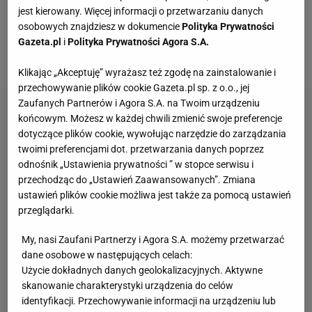
jest kierowany. Więcej informacji o przetwarzaniu danych
rozmarynu, podobnie rzecz się ma z jego
osobowych znajdziesz w dokumencie
Polityka Prywatności
leczniczymi i magicznymi właściwościami, których
Gazeta.pl
i
Polityka Prywatności Agora S.A.
zdecydowanie nie brakuje!
Klikając „Akceptuję” wyrażasz też zgodę na zainstalowanie i
przechowywanie plików cookie Gazeta.pl sp. z o.o., jej
Zaufanych Partnerów i Agora S.A. na Twoim urządzeniu
końcowym. Możesz w każdej chwili zmienić swoje preferencje
dotyczące plików cookie, wywołując narzędzie do zarządzania
twoimi preferencjami dot. przetwarzania danych poprzez
odnośnik „Ustawienia prywatności ” w stopce serwisu i
przechodząc do „Ustawień Zaawansowanych”. Zmiana
ustawień plików cookie możliwa jest także za pomocą ustawień
przeglądarki.
My, nasi Zaufani Partnerzy i Agora S.A. możemy przetwarzać
dane osobowe w następujących celach:
Użycie dokładnych danych geolokalizacyjnych. Aktywne
skanowanie charakterystyki urządzenia do celów
identyfikacji. Przechowywanie informacji na urządzeniu lub