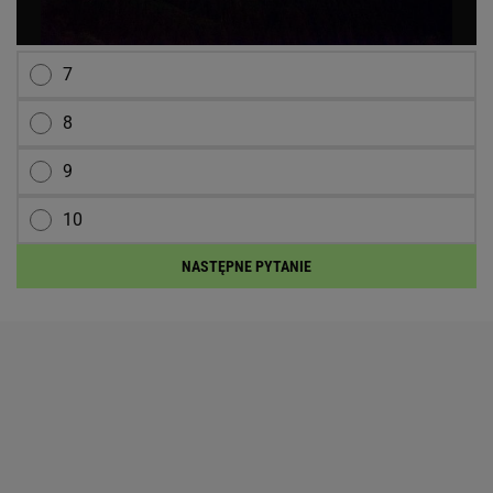
7
8
9
10
NASTĘPNE PYTANIE