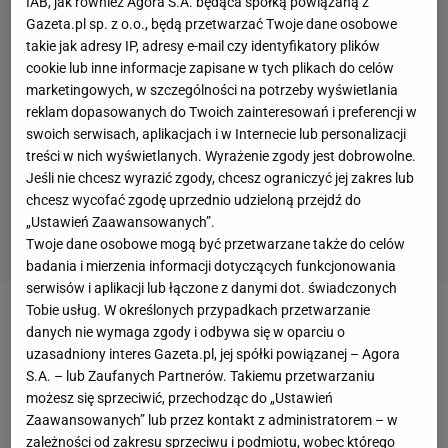
IAB, jak również Agora S.A. będąca spółką powiązaną z
Gazeta.pl sp. z o.o., będą przetwarzać Twoje dane osobowe
takie jak adresy IP, adresy e-mail czy identyfikatory plików
cookie lub inne informacje zapisane w tych plikach do celów
marketingowych, w szczególności na potrzeby wyświetlania
reklam dopasowanych do Twoich zainteresowań i preferencji w
swoich serwisach, aplikacjach i w Internecie lub personalizacji
treści w nich wyświetlanych. Wyrażenie zgody jest dobrowolne.
Jeśli nie chcesz wyrazić zgody, chcesz ograniczyć jej zakres lub
chcesz wycofać zgodę uprzednio udzieloną przejdź do
„Ustawień Zaawansowanych”.
Twoje dane osobowe mogą być przetwarzane także do celów
badania i mierzenia informacji dotyczących funkcjonowania
serwisów i aplikacji lub łączone z danymi dot. świadczonych
Tobie usług. W określonych przypadkach przetwarzanie
Leśny, wyrazisty aromat rozmarynu, doskonale
danych nie wymaga zgody i odbywa się w oparciu o
komponuje się z daniami mięsnymi, a dodany do
uzasadniony interes Gazeta.pl, jej spółki powiązanej – Agora
S.A. – lub Zaufanych Partnerów. Takiemu przetwarzaniu
miodu czy klarowanego masła tworzy wyśmienitą
możesz się sprzeciwić, przechodząc do „Ustawień
kompozycję smakową. Trudno oprzeć się
Zaawansowanych” lub przez kontakt z administratorem – w
niekwestionowanym walorom smakowym
zależności od zakresu sprzeciwu i podmiotu, wobec którego