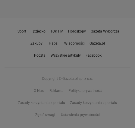
Sport
Dziecko
TOK FM
Horoskopy
Gazeta Wyborcza
Zakupy
Haps
Wiadomości
Gazeta.pl
Poczta
Wszystkie artykuły
Facebook
Copyright © Gazeta.pl sp. z o.o.
O Nas
Reklama
Polityka prywatności
Zasady korzystania z portalu
Zasady korzystania z portalu
Zgłoś uwagi
Ustawienia prywatności
Właściciel niniejszego serwisu nie wyraża zgody na zwielokrotnianie ani inne