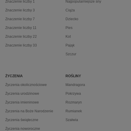
Znaczenie liczby 1
Najpopularniejsze sny
Znaczenie liczby 3
Ciąża
Znaczenie liczby 7
Dziecko
Znaczenie liczby 11
Pies
Znaczenie liczby 22
Kot
Znaczenie liczby 33
Pająk
Szczur
ŻYCZENIA
ROŚLINY
Życzenia okolicznościowe
Mandragora
Życzenia urodzinowe
Pokrzywa
Życzenia imieninowe
Rozmaryn
Życzenia na Boże Narodzenie
Rumianek
Życzenia świąteczne
Szałwia
Życzenia noworoczne