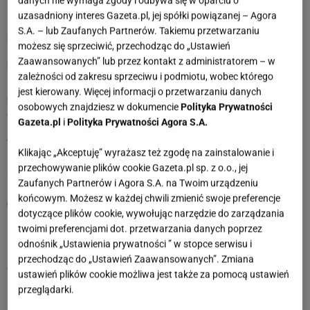
danych nie wymaga zgody i odbywa się w oparciu o
Dawne błędy oraz krzywdy nie powinny rzutować w
uzasadniony interes Gazeta.pl, jej spółki powiązanej – Agora
negatywny sposób na Twoje obecne życie. Pamiętaj, że
S.A. – lub Zaufanych Partnerów. Takiemu przetwarzaniu
zadręczanie się przeszłością jest pozbawione sensu.
możesz się sprzeciwić, przechodząc do „Ustawień
Zaawansowanych” lub przez kontakt z administratorem – w
Lipiec 2025
zależności od zakresu sprzeciwu i podmiotu, wobec którego
Byku, w tym miesiącu zrozumiesz, że jeśli czegoś się bardzo
jest kierowany. Więcej informacji o przetwarzaniu danych
chce, to trzeba o to walczyć. Pamiętaj o zasadzie
osobowych znajdziesz w dokumencie
Polityka Prywatności
ograniczonego zaufania, szczególnie w stosunku do osób,
Gazeta.pl
i
Polityka Prywatności Agora S.A.
których nie znasz zbyt dobrze. To będzie dobry czas dla
Twojego związku. A jeśli jeszcze nie poznałeś swojej drugiej
Klikając „Akceptuję” wyrażasz też zgodę na zainstalowanie i
połówki, to jest duże prawdopodobieństwo, że w końcu
przechowywanie plików cookie Gazeta.pl sp. z o.o., jej
spotkasz miłość!
Zaufanych Partnerów i Agora S.A. na Twoim urządzeniu
końcowym. Możesz w każdej chwili zmienić swoje preferencje
Czerwiec 2025
dotyczące plików cookie, wywołując narzędzie do zarządzania
Byku, w czerwcu Gwiazdy będą Ci sprzyjać w finansach.
twoimi preferencjami dot. przetwarzania danych poprzez
Będziesz mieć okazję na dobry zarobek, jeśli dobrze
odnośnik „Ustawienia prywatności ” w stopce serwisu i
przemyślisz czyjąś propozycję. Nie bój się odrobiny ryzyka,
przechodząc do „Ustawień Zaawansowanych”. Zmiana
czasem jest niezbędne, jeśli chce się odnieść sukces.
ustawień plików cookie możliwa jest także za pomocą ustawień
Dokładnie obserwuj swoje otoczenie, pamiętaj, że lepiej jest
przeglądarki.
mieć mniej przyjaciół, ale oddanych, niż wielu fałszywych.