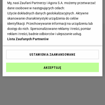
Miej też na uwadze, by nie powielać niesprawdzonych
My, nasi Zaufani Partnerzy i Agora S.A. możemy przetwarzać
informacji, ponieważ mogą okazać się nieprawdziwe a
dane osobowe w następujących celach:
zarazem bardzo szkodliwe dla osoby, której dotyczą.
Użycie dokładnych danych geolokalizacyjnych. Aktywne
skanowanie charakterystyki urządzenia do celów
identyfikacji. Przechowywanie informacji na urządzeniu lub
dostęp do nich. Spersonalizowane reklamy i treści, pomiar
reklam i treści, badnie odbiorców i ulepszanie usług.
Lista Zaufanych Partnerów
USTAWIENIA ZAAWANSOWANE
AKCEPTUJĘ