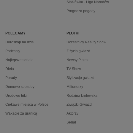
Siatkówka - Liga Narodów
Prognoza pogody
POLECAMY
PLOTKI
Horoskop na dziś
Uczestnicy Reality Show
Podcasty
Z życia gwiazd
Najlepsze seriale
Newsy Plotek
Dieta
TV Show
Porady
Stylizacje gwiazd
Domowe sposoby
Milionerzy
Urodowe triki
Rodzina królewska
Ciekawe miejsca w Polsce
Związki Gwiazd
Wakacje za granicą
Aktorzy
Serial