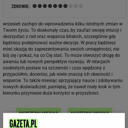
ZDROWIE:
wrzesień zachęci do wprowadzenia kilku istotnych zmian w
Twoim życiu. To doskonały czas, by zaufać swojej intuicji i
skorzystać z rad oraz wsparcia bliskich, szczególnie gdy
będziesz podejmować ważne decyzje. W pracy będziesz
mieć okazję do zaprezentowania swoich umiejętności, nie
bój się i pokaż, na co Cię stać. To może otworzyć drogę do
awansu lub nowych perspektyw rozwoju. W relacjach
osobistych postaw na szczerość i czas spędzony z
przyjaciółmi, docenisz, jak wiele znaczą ich obecność i
wsparcie. To także miesiąc sprzyjający nauce i zdobywaniu
nowych doświadczeń, pamiętaj, że nawet mały krok w tym
kierunku przyniesie duże korzyści w przyszłości.
POPRZEDNI MIESIĄC
NASTĘPNY MIESIĄC