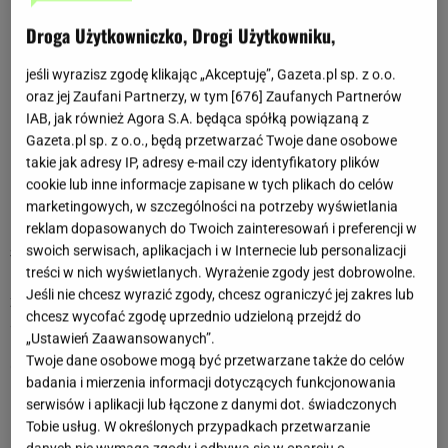
Horoskopy dla Byka
Droga Użytkowniczko, Drogi Użytkowniku,
Dzienny horoskop dla Byka
jeśli wyrazisz zgodę klikając „Akceptuję”, Gazeta.pl sp. z o.o.
Tygodniowy horoskop dla Byka
oraz jej Zaufani Partnerzy, w tym [
676
] Zaufanych Partnerów
Miesięczny horoskop dla Byka
IAB, jak również Agora S.A. będąca spółką powiązaną z
Gazeta.pl sp. z o.o., będą przetwarzać Twoje dane osobowe
Charakterystyka znaku: Byk
takie jak adresy IP, adresy e-mail czy identyfikatory plików
cookie lub inne informacje zapisane w tych plikach do celów
Horoskopy z ostatnich miesięcy dla Byka
marketingowych, w szczególności na potrzeby wyświetlania
reklam dopasowanych do Twoich zainteresowań i preferencji w
swoich serwisach, aplikacjach i w Internecie lub personalizacji
Sierpień 2025
treści w nich wyświetlanych. Wyrażenie zgody jest dobrowolne.
Byku, w sierpniu czeka Cię prawdziwa rewolucja, zarówno w
Jeśli nie chcesz wyrazić zgody, chcesz ograniczyć jej zakres lub
życiu prywatnym, jak i zawodowym. To, w którym momencie
chcesz wycofać zgodę uprzednio udzieloną przejdź do
się zacznie, zależy wyłącznie od Ciebie. Nie wszystko
„Ustawień Zaawansowanych”.
potoczy się tak, jak sobie to wyobrażasz, bo mogą zawieść
Twoje dane osobowe mogą być przetwarzane także do celów
Cię pewni ludzie. Nie przejmuj się jednak ich
badania i mierzenia informacji dotyczących funkcjonowania
postępowaniem, bo masz ważniejsze sprawy na głowie.
serwisów i aplikacji lub łączone z danymi dot. świadczonych
Księżyc radzi, żebyś był nieco bardziej dociekliwy i tak łatwo
Tobie usług. W określonych przypadkach przetwarzanie
nie rezygnował. Otwórz się na ludzi, którzy Cię otaczają.