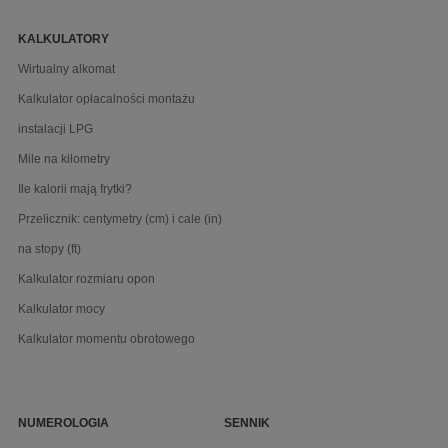
KALKULATORY
Wirtualny alkomat
Kalkulator opłacalności montażu
instalacji LPG
Mile na kilometry
Ile kalorii mają frytki?
Przelicznik: centymetry (cm) i cale (in)
na stopy (ft)
Kalkulator rozmiaru opon
Kalkulator mocy
Kalkulator momentu obrotowego
NUMEROLOGIA
SENNIK