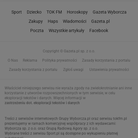
Sport
Dziecko
TOK FM
Horoskopy
Gazeta Wyborcza
Zakupy
Haps
Wiadomości
Gazeta.pl
Poczta
Wszystkie artykuły
Facebook
Copyright © Gazeta.pl sp. z o.o.
O Nas
Reklama
Polityka prywatności
Zasady korzystania z portalu
Zasady korzystania z portalu
Zgłoś uwagi
Ustawienia prywatności
Właściciel niniejszego serwisu nie wyraża zgody na zwielokrotnianie ani inne
korzystanie z utworów rozpowszechnionych w tym serwisie, w celu
eksploracji tekstów i danych. Więcej informacji w
zastrzeżeniu dot. eksploracji tekstów i danych
Treści z
serwisów internetowych Grupy Wyborcza.pl
oraz serwisu tokfm.pl
prezentujemy w ramach komercyjnej współpracy z ich wydawcami:
Wyborcza sp. z o.o. oraz Grupą Radiową Agory sp. z o.o.
Wybrane treści z serwisu Sport.pl są dostępne po wykupieniu płatnej