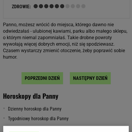
ZDROWIE:
Panno, możesz wrócić do miejsca, którego dawno nie
odwiedzałaś - ulubionej kawiarni, parku albo małego sklepu,
o którym niemal zapomniałaś. Takie drobne powroty
wywołają więcej dobrych emocji, niż się spodziewasz.
Czasem wystarczy zmienić otoczenie, żeby poprawić sobie
humor.
POPRZEDNI DZIEŃ
NASTĘPNY DZIEŃ
Horoskopy dla Panny
Dzienny horoskop dla Panny
Tygodniowy horoskop dla Panny
Miesięczny horoskop dla Panny