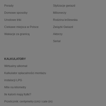
Porady
Stylizacje gwiazd
Domowe sposoby
Milionerzy
Urodowe triki
Rodzina królewska
Ciekawe miejsca w Polsce
Związki Gwiazd
Wakacje za granicą
Aktorzy
Serial
KALKULATORY
Wirtualny alkomat
Kalkulator opłacalności montażu
instalacji LPG
Mile na kilometry
Ile kalorii mają frytki?
Przelicznik: centymetry (cm) i cale (in)