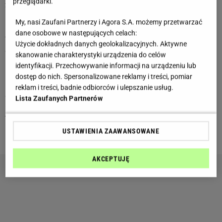
przeglądarki.
2 sierpnia 2026
Panno, ktoś może zapytać Cię o opinię w ważnej sprawie.
My, nasi Zaufani Partnerzy i Agora S.A. możemy przetwarzać
Nie próbuj odpowiadać tak, żeby zadowolić wszystkich.
dane osobowe w następujących celach:
Twoja szczerość i otwartość okaże się bardziej pomocna niż
Użycie dokładnych danych geolokalizacyjnych. Aktywne
dyplomatyczne przytyki.
skanowanie charakterystyki urządzenia do celów
identyfikacji. Przechowywanie informacji na urządzeniu lub
1 sierpnia 2026
dostęp do nich. Spersonalizowane reklamy i treści, pomiar
Panno, możesz dojść do wniosku, że nie każda znajomość
reklam i treści, badnie odbiorców i ulepszanie usług.
daje Ci tyle samo dobrej energii. Jedno spotkanie uświadomi
Lista Zaufanych Partnerów
Ci, z kim naprawdę lubisz spędzać czas, a z kim robisz to już
tylko z przyzwyczajenia. Warto częściej wybierać ludzi, przy
których możesz być sobą.
USTAWIENIA ZAAWANSOWANE
AKCEPTUJĘ