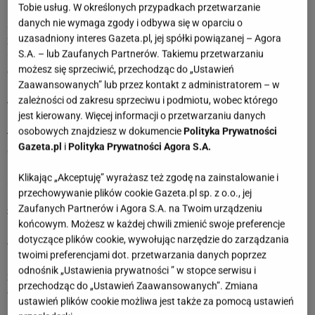
Tobie usług. W określonych przypadkach przetwarzanie
Panno, coraz częściej będziesz myśleć o tym, jak chcesz
danych nie wymaga zgody i odbywa się w oparciu o
spędzić najbliższe miesiące. Nie chodzi o wielkie życiowe
uzasadniony interes Gazeta.pl, jej spółki powiązanej – Agora
zmiany, ale o codzienność, w której będzie więcej czasu dla
S.A. – lub Zaufanych Partnerów. Takiemu przetwarzaniu
Ciebie. To dobry moment, by zacząć mówić "nie" temu, co
możesz się sprzeciwić, przechodząc do „Ustawień
odbiera Ci energię.
Zaawansowanych” lub przez kontakt z administratorem – w
zależności od zakresu sprzeciwu i podmiotu, wobec którego
4 sierpnia 2026
jest kierowany. Więcej informacji o przetwarzaniu danych
Panno, rada na dziś - bądź elastyczna. Nie zdziw się, jeśli
osobowych znajdziesz w dokumencie
Polityka Prywatności
trzeba będzie zmienić plany w ostatniej chwili. To właśnie
Gazeta.pl
i
Polityka Prywatności Agora S.A.
dzięki temu trafisz w miejsce albo poznasz osobę, której nie
byłoby na Twojej liście. Czasem najlepsze historie zaczynają
Klikając „Akceptuję” wyrażasz też zgodę na zainstalowanie i
się od zwykłego "a może warto?".
przechowywanie plików cookie Gazeta.pl sp. z o.o., jej
Zaufanych Partnerów i Agora S.A. na Twoim urządzeniu
3 sierpnia 2026
końcowym. Możesz w każdej chwili zmienić swoje preferencje
Panno, dzisiejszy dzień sprzyja porządkom, ale nie tylko tym
dotyczące plików cookie, wywołując narzędzie do zarządzania
w domu. Zrobisz miejsce na nowe pomysły, jeśli
twoimi preferencjami dot. przetwarzania danych poprzez
przestaniesz wracać do spraw, które od dawna są
odnośnik „Ustawienia prywatności ” w stopce serwisu i
zamknięte. Niektóre decyzje warto zostawić za sobą bez
przechodząc do „Ustawień Zaawansowanych”. Zmiana
ciągłego analizowania.
ustawień plików cookie możliwa jest także za pomocą ustawień