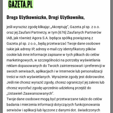
Charakterystyka znaku: Panna
Droga Użytkowniczko, Drogi Użytkowniku,
Horoskopy z ostatnich dni dla Panny
jeśli wyrazisz zgodę klikając „Akceptuję”, Gazeta.pl sp. z o.o.
7 sierpnia 2026
oraz jej Zaufani Partnerzy, w tym [
676
] Zaufanych Partnerów
Panno, zanim zgodzisz się komuś pomóc, zastanów się, czy
IAB, jak również Agora S.A. będąca spółką powiązaną z
naprawdę masz na to czas. Masz dobre serce, ale nie każda
Gazeta.pl sp. z o.o., będą przetwarzać Twoje dane osobowe
prośba musi od razu stawać się Twoim obowiązkiem.
takie jak adresy IP, adresy e-mail czy identyfikatory plików
Wieczorem poczujesz ulgę, jeśli w końcu postawisz własne
cookie lub inne informacje zapisane w tych plikach do celów
potrzeby na pierwszym miejscu.
marketingowych, w szczególności na potrzeby wyświetlania
reklam dopasowanych do Twoich zainteresowań i preferencji w
6 sierpnia 2026
swoich serwisach, aplikacjach i w Internecie lub personalizacji
Panno, dziś ktoś może przypomnieć Ci o miejscu, do którego
treści w nich wyświetlanych. Wyrażenie zgody jest dobrowolne.
od dawna chciałeś wrócić. Nawet krótki wyjazd albo
Jeśli nie chcesz wyrazić zgody, chcesz ograniczyć jej zakres lub
popołudnie poza domem pozwolą Ci spojrzeć na kilka spraw
chcesz wycofać zgodę uprzednio udzieloną przejdź do
z zupełnie innej perspektywy. Świeże otoczenie zrobi więcej
„Ustawień Zaawansowanych”.
niż długie rozmyślanie.
Twoje dane osobowe mogą być przetwarzane także do celów
badania i mierzenia informacji dotyczących funkcjonowania
5 sierpnia 2026
serwisów i aplikacji lub łączone z danymi dot. świadczonych