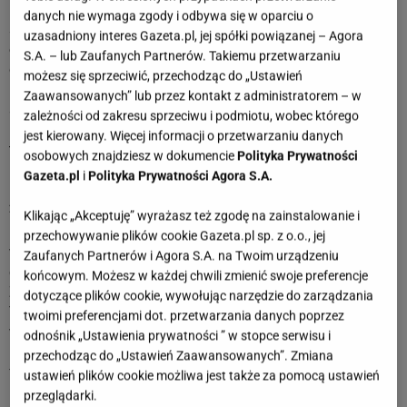
Byku, choć maj zacznie się spokojniej, to będziesz czuć na
danych nie wymaga zgody i odbywa się w oparciu o
swoich barkach nacisk na porządkowanie spraw i
uzasadniony interes Gazeta.pl, jej spółki powiązanej – Agora
odzyskiwanie równowagi. Możesz potrzebować więcej
S.A. – lub Zaufanych Partnerów. Takiemu przetwarzaniu
czasu dla siebie i nieco zwolnić tempo, żeby lepiej złapać
możesz się sprzeciwić, przechodząc do „Ustawień
kierunek działania. Drobne sprawy wymagają dokładności,
Zaawansowanych” lub przez kontakt z administratorem – w
ale bez presji i nerwowych decyzji. To dobry moment na
zależności od zakresu sprzeciwu i podmiotu, wobec którego
przemyślenie planów i odcięcie się od chaosu z ostatnich
jest kierowany. Więcej informacji o przetwarzaniu danych
tygodni. W tle może pojawić się potrzeba większego
osobowych znajdziesz w dokumencie
Polityka Prywatności
komfortu i stabilizacji w codzienności.
Gazeta.pl
i
Polityka Prywatności Agora S.A.
27 kwietnia 2026 - 3 maja 2026
Klikając „Akceptuję” wyrażasz też zgodę na zainstalowanie i
Byku, najbliższy tydzień może postawić Cię przed
przechowywanie plików cookie Gazeta.pl sp. z o.o., jej
wewnętrznym dylematem między tym, czego naprawdę
Zaufanych Partnerów i Agora S.A. na Twoim urządzeniu
chcesz, a tym, co wydaje się „właściwe” w oczach innych.
końcowym. Możesz w każdej chwili zmienić swoje preferencje
Zanim podejmiesz decyzję, zastanów się, czy nie kieruje
dotyczące plików cookie, wywołując narzędzie do zarządzania
Tobą obawa przed oceną. Działaj w zgodzie ze swoimi
twoimi preferencjami dot. przetwarzania danych poprzez
wartościami, nawet jeśli nie wszyscy to zrozumieją.
odnośnik „Ustawienia prywatności ” w stopce serwisu i
Rezygnowanie z siebie na dłuższą metę przynosi tylko
przechodząc do „Ustawień Zaawansowanych”. Zmiana
frustrację.
ustawień plików cookie możliwa jest także za pomocą ustawień
przeglądarki.