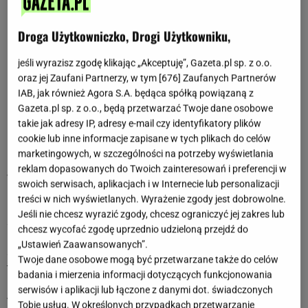
Dzienny horoskop dla Byka
Tygodniowy horoskop dla Byka
Droga Użytkowniczko, Drogi Użytkowniku,
Miesięczny horoskop dla Byka
jeśli wyrazisz zgodę klikając „Akceptuję”, Gazeta.pl sp. z o.o.
Charakterystyka znaku: Byk
oraz jej Zaufani Partnerzy, w tym [
676
] Zaufanych Partnerów
IAB, jak również Agora S.A. będąca spółką powiązaną z
Horoskopy z ostatnich tygodni dla Byka
Gazeta.pl sp. z o.o., będą przetwarzać Twoje dane osobowe
takie jak adresy IP, adresy e-mail czy identyfikatory plików
cookie lub inne informacje zapisane w tych plikach do celów
11 maja 2026 - 17 maja 2026
marketingowych, w szczególności na potrzeby wyświetlania
Byku, w tym tygodniu osoby spod znaku Byka pojawi się
reklam dopasowanych do Twoich zainteresowań i preferencji w
więcej ruchu i konkretów. W pracy i finansach warto działać
swoich serwisach, aplikacjach i w Internecie lub personalizacji
rozsądnie i nie ryzykować bez potrzeby, bo łatwo o
treści w nich wyświetlanych. Wyrażenie zgody jest dobrowolne.
niepotrzebne komplikacje. Relacje mogą wymagać większej
Jeśli nie chcesz wyrazić zgody, chcesz ograniczyć jej zakres lub
szczerości i jasnej komunikacji, nawet jeśli rozmowy nie
chcesz wycofać zgodę uprzednio udzieloną przejdź do
będą całkiem komfortowe. Ktoś może odezwać się z ważną
„Ustawień Zaawansowanych”.
sprawą lub propozycją, którą warto spokojnie rozważyć. To
Twoje dane osobowe mogą być przetwarzane także do celów
tydzień, w którym cierpliwość przynosi realne efekty.
badania i mierzenia informacji dotyczących funkcjonowania
serwisów i aplikacji lub łączone z danymi dot. świadczonych
4 maja 2026 - 10 maja 2026
Tobie usług. W określonych przypadkach przetwarzanie