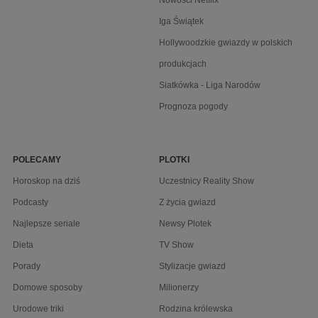
Nowości Netflix
Iga Świątek
Hollywoodzkie gwiazdy w polskich
produkcjach
Siatkówka - Liga Narodów
Prognoza pogody
POLECAMY
PLOTKI
Horoskop na dziś
Uczestnicy Reality Show
Podcasty
Z życia gwiazd
Najlepsze seriale
Newsy Plotek
Dieta
TV Show
Porady
Stylizacje gwiazd
Domowe sposoby
Milionerzy
Urodowe triki
Rodzina królewska