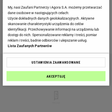
20 kwietnia 2026 - 26 kwietnia 2026
Byku, w najbliższym tygodniu poczujesz, że od Ciebie
My, nasi Zaufani Partnerzy i Agora S.A. możemy przetwarzać
wymaga się więcej, niż masz siły dać. To dobry moment, by
dane osobowe w następujących celach:
wyznaczyć granice i spokojnie powiedzieć „nie” tam, gdzie
Użycie dokładnych danych geolokalizacyjnych. Aktywne
czujesz przeciążenie. Nie bój się chronić samego siebie. W
skanowanie charakterystyki urządzenia do celów
rodzinie możesz zostać poproszony o radę lub wsparcie -
identyfikacji. Przechowywanie informacji na urządzeniu lub
udzielaj jej, ale nie bierz odpowiedzialności za cudze
dostęp do nich. Spersonalizowane reklamy i treści, pomiar
decyzje.
reklam i treści, badnie odbiorców i ulepszanie usług.
Lista Zaufanych Partnerów
USTAWIENIA ZAAWANSOWANE
AKCEPTUJĘ