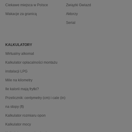
Ciekawe miejsca w Polsce
Związki Gwiazd
Wakacje za granicą
Aktorzy
Serial
KALKULATORY
Wirtualny alkomat
Kalkulator opłacalności montażu
instalacji LPG
Mile na kilometry
Ile kalorii mają frytki?
Przelicznik: centymetry (cm) i cale (in)
na stopy (ft)
Kalkulator rozmiaru opon
Kalkulator mocy