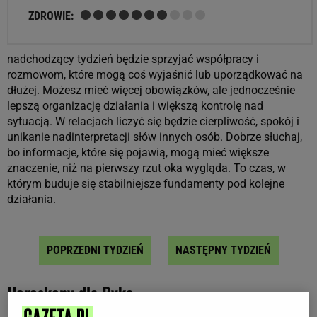
ZDROWIE:
nadchodzący tydzień będzie sprzyjać współpracy i
rozmowom, które mogą coś wyjaśnić lub uporządkować na
dłużej. Możesz mieć więcej obowiązków, ale jednocześnie
lepszą organizację działania i większą kontrolę nad
sytuacją. W relacjach liczyć się będzie cierpliwość, spokój i
unikanie nadinterpretacji słów innych osób. Dobrze słuchaj,
bo informacje, które się pojawią, mogą mieć większe
znaczenie, niż na pierwszy rzut oka wygląda. To czas, w
którym buduje się stabilniejsze fundamenty pod kolejne
działania.
POPRZEDNI TYDZIEŃ
NASTĘPNY TYDZIEŃ
Horoskopy dla Byka