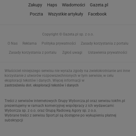
Zakupy
Haps
Wiadomości
Gazeta.pl
Poczta
Wszystkie artykuły
Facebook
Copyright © Gazeta.pl sp. z o.o.
O Nas
Reklama
Polityka prywatności
Zasady korzystania z portalu
Zasady korzystania z portalu
Zgłoś uwagi
Ustawienia prywatności
Właściciel niniejszego serwisu nie wyraża zgody na zwielokrotnianie ani inne
korzystanie z utworów rozpowszechnionych w tym serwisie, w celu
eksploracji tekstów i danych. Więcej informacji w
zastrzeżeniu dot. eksploracji tekstów i danych
Treści z
serwisów internetowych Grupy Wyborcza.pl
oraz serwisu tokfm.pl
prezentujemy w ramach komercyjnej współpracy z ich wydawcami:
Wyborcza sp. z o.o. oraz Grupą Radiową Agory sp. z o.o.
Wybrane treści z serwisu Sport.pl są dostępne po wykupieniu płatnej
subskrypcji