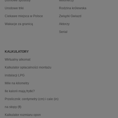
Domowe sposoby
Milionerzy
Urodowe triki
Rodzina królewska
Ciekawe miejsca w Polsce
Związki Gwiazd
Wakacje za granicą
Aktorzy
Serial
KALKULATORY
Wirtualny alkomat
Kalkulator opłacalności montażu
instalacji LPG
Mile na kilometry
Ile kalorii mają frytki?
Przelicznik: centymetry (cm) i cale (in)
na stopy (ft)
Kalkulator rozmiaru opon