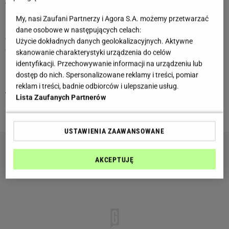
4 maja 2026 - 10 maja 2026
Byku, choć maj zacznie się spokojniej, to będziesz czuć na
My, nasi Zaufani Partnerzy i Agora S.A. możemy przetwarzać
swoich barkach nacisk na porządkowanie spraw i
dane osobowe w następujących celach:
odzyskiwanie równowagi. Możesz potrzebować więcej
Użycie dokładnych danych geolokalizacyjnych. Aktywne
czasu dla siebie i nieco zwolnić tempo, żeby lepiej złapać
skanowanie charakterystyki urządzenia do celów
kierunek działania. Drobne sprawy wymagają dokładności,
identyfikacji. Przechowywanie informacji na urządzeniu lub
ale bez presji i nerwowych decyzji. To dobry moment na
dostęp do nich. Spersonalizowane reklamy i treści, pomiar
przemyślenie planów i odcięcie się od chaosu z ostatnich
reklam i treści, badnie odbiorców i ulepszanie usług.
tygodni. W tle może pojawić się potrzeba większego
Lista Zaufanych Partnerów
komfortu i stabilizacji w codzienności.
USTAWIENIA ZAAWANSOWANE
AKCEPTUJĘ