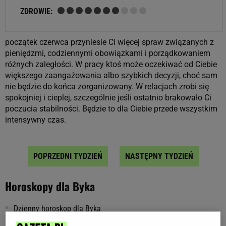
ZDROWIE:
początek czerwca przyniesie Ci więcej spraw związanych z
pieniędzmi, codziennymi obowiązkami i porządkowaniem
różnych zaległości. W pracy ktoś może oczekiwać od Ciebie
większego zaangażowania albo szybkich decyzji, choć sam
nie będzie do końca zorganizowany. W relacjach zrobi się
spokojniej i cieplej, szczególnie jeśli ostatnio brakowało Ci
poczucia stabilności. Będzie to dla Ciebie przede wszystkim
intensywny czas.
POPRZEDNI TYDZIEŃ
NASTĘPNY TYDZIEŃ
Horoskopy dla Byka
Dzienny horoskop dla Byka
Tygodniowy horoskop dla Byka