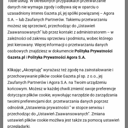
Tobie usług. W określonych przypadkach przetwarzanie
rozmowom, które mogą coś wyjaśnić lub uporządkować na
danych nie wymaga zgody i odbywa się w oparciu o
dłużej. Możesz mieć więcej obowiązków, ale jednocześnie
uzasadniony interes Gazeta.pl, jej spółki powiązanej – Agora
lepszą organizację działania i większą kontrolę nad
S.A. – lub Zaufanych Partnerów. Takiemu przetwarzaniu
sytuacją. W relacjach liczyć się będzie cierpliwość, spokój i
możesz się sprzeciwić, przechodząc do „Ustawień
unikanie nadinterpretacji słów innych osób. Dobrze słuchaj,
Zaawansowanych” lub przez kontakt z administratorem – w
bo informacje, które się pojawią, mogą mieć większe
zależności od zakresu sprzeciwu i podmiotu, wobec którego
znaczenie, niż na pierwszy rzut oka wygląda. To czas, w
jest kierowany. Więcej informacji o przetwarzaniu danych
którym buduje się stabilniejsze fundamenty pod kolejne
osobowych znajdziesz w dokumencie
Polityka Prywatności
działania.
Gazeta.pl
i
Polityka Prywatności Agora S.A.
11 maja 2026 - 17 maja 2026
Klikając „Akceptuję” wyrażasz też zgodę na zainstalowanie i
Byku, w tym tygodniu osoby spod znaku Byka pojawi się
przechowywanie plików cookie Gazeta.pl sp. z o.o., jej
więcej ruchu i konkretów. W pracy i finansach warto działać
Zaufanych Partnerów i Agora S.A. na Twoim urządzeniu
rozsądnie i nie ryzykować bez potrzeby, bo łatwo o
końcowym. Możesz w każdej chwili zmienić swoje preferencje
niepotrzebne komplikacje. Relacje mogą wymagać większej
dotyczące plików cookie, wywołując narzędzie do zarządzania
szczerości i jasnej komunikacji, nawet jeśli rozmowy nie
twoimi preferencjami dot. przetwarzania danych poprzez
będą całkiem komfortowe. Ktoś może odezwać się z ważną
odnośnik „Ustawienia prywatności ” w stopce serwisu i
sprawą lub propozycją, którą warto spokojnie rozważyć. To
przechodząc do „Ustawień Zaawansowanych”. Zmiana
tydzień, w którym cierpliwość przynosi realne efekty.
ustawień plików cookie możliwa jest także za pomocą ustawień
przeglądarki.