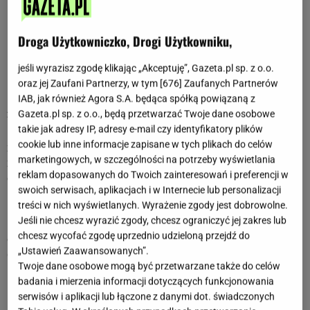
Miesięczny horoskop dla Byka
Droga Użytkowniczko, Drogi Użytkowniku,
Charakterystyka znaku: Byk
jeśli wyrazisz zgodę klikając „Akceptuję”, Gazeta.pl sp. z o.o.
Horoskopy z ostatnich tygodni dla Byka
oraz jej Zaufani Partnerzy, w tym [
676
] Zaufanych Partnerów
IAB, jak również Agora S.A. będąca spółką powiązaną z
Gazeta.pl sp. z o.o., będą przetwarzać Twoje dane osobowe
25 maja 2026 - 31 maja 2026
takie jak adresy IP, adresy e-mail czy identyfikatory plików
Byku, końcówka miesiąca przyniesie wyciszenie i potrzebę
cookie lub inne informacje zapisane w tych plikach do celów
złapania dystansu od codziennego tempa. Warto domknąć
marketingowych, w szczególności na potrzeby wyświetlania
zaległe sprawy i nie brać na siebie zbyt wielu nowych
reklam dopasowanych do Twoich zainteresowań i preferencji w
obowiązków, bo organizm może domagać się odpoczynku.
swoich serwisach, aplikacjach i w Internecie lub personalizacji
Możesz poczuć większą potrzebę stabilizacji, komfortu i
treści w nich wyświetlanych. Wyrażenie zgody jest dobrowolne.
uporządkowania emocji. To dobry czas na spokojne
Jeśli nie chcesz wyrazić zgody, chcesz ograniczyć jej zakres lub
podsumowania i odcięcie się od tego, co nie daje już
chcesz wycofać zgodę uprzednio udzieloną przejdź do
efektów. Wewnętrzny spokój stanie się ważniejszy niż
„Ustawień Zaawansowanych”.
działanie na siłę.
Twoje dane osobowe mogą być przetwarzane także do celów
badania i mierzenia informacji dotyczących funkcjonowania
18 maja 2026 - 24 maja 2026
serwisów i aplikacji lub łączone z danymi dot. świadczonych
Byku, nadchodzący tydzień będzie sprzyjać współpracy i