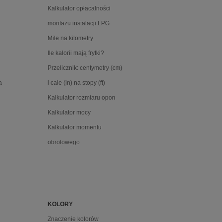
Kalkulator opłacalności
montażu instalacji LPG
Mile na kilometry
Ile kalorii mają frytki?
Przelicznik: centymetry (cm)
a
i cale (in) na stopy (ft)
Kalkulator rozmiaru opon
Kalkulator mocy
Kalkulator momentu
obrotowego
KOLORY
Znaczenie kolorów