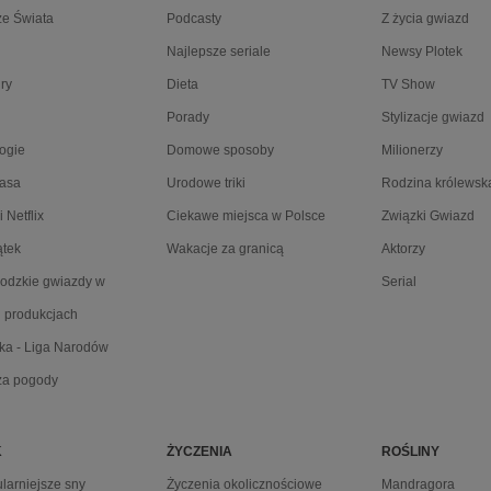
e Świata
Podcasty
Z życia gwiazd
Najlepsze seriale
Newsy Plotek
ry
Dieta
TV Show
Porady
Stylizacje gwiazd
ogie
Domowe sposoby
Milionerzy
lasa
Urodowe triki
Rodzina królewsk
 Netflix
Ciekawe miejsca w Polsce
Związki Gwiazd
ątek
Wakacje za granicą
Aktorzy
odzkie gwiazdy w
Serial
h produkcjach
ka - Liga Narodów
za pogody
K
ŻYCZENIA
ROŚLINY
larniejsze sny
Życzenia okolicznościowe
Mandragora