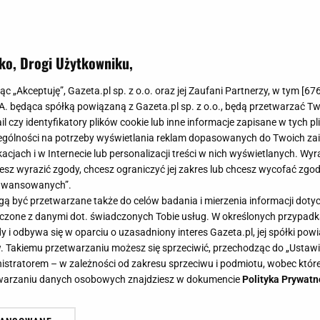
ko, Drogi Użytkowniku,
ew
jąc „Akceptuję”, Gazeta.pl sp. z o.o. oraz jej Zaufani Partnerzy, w tym [
67
.A. będąca spółką powiązaną z Gazeta.pl sp. z o.o., będą przetwarzać T
ail czy identyfikatory plików cookie lub inne informacje zapisane w tych p
1 maja 2026 - 17 maja 2026
gólności na potrzeby wyświetlania reklam dopasowanych do Twoich zain
acjach i w Internecie lub personalizacji treści w nich wyświetlanych. Wyr
cesz wyrazić zgody, chcesz ograniczyć jej zakres lub chcesz wycofać zgo
MIŁOŚĆ:
aawansowanych”.
 być przetwarzane także do celów badania i mierzenia informacji dot
PRACA:
 łączone z danymi dot. świadczonych Tobie usług. W określonych przypad
ZDROWIE:
i odbywa się w oparciu o uzasadniony interes Gazeta.pl, jej spółki powi
. Takiemu przetwarzaniu możesz się sprzeciwić, przechodząc do „Ust
nistratorem – w zależności od zakresu sprzeciwu i podmiotu, wobec które
przyniesie więcej dynamiki w codzienności. Możesz poczuć, że
etwarzaniu danych osobowych znajdziesz w dokumencie
Polityka Prywatn
zję, więc nie warto się zbyt długo wahać. W relacjach pojawi
yjaśnienia pewnych nieporozumień. Dobrze będzie trzymać się