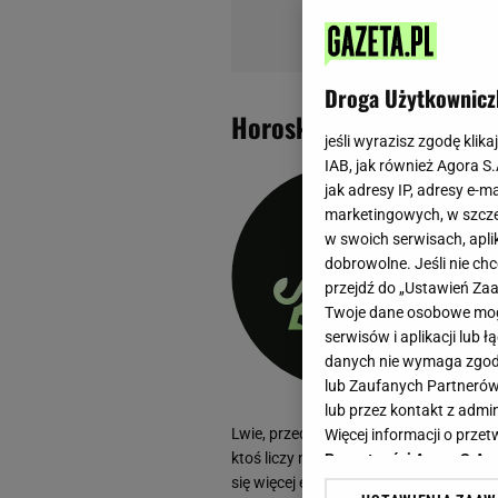
Droga Użytkownicz
Horoskop tygodniowy L
jeśli wyrazisz zgodę klika
IAB, jak również Agora S
jak adresy IP, adresy e-m
1
marketingowych, w szcze
w swoich serwisach, aplik
dobrowolne. Jeśli nie ch
przejdź do „Ustawień Z
Twoje dane osobowe mogą
serwisów i aplikacji lub
danych nie wymaga zgody 
lub Zaufanych Partnerów
lub przez kontakt z admi
Lwie, przed Tobą dobry tydzień, który 
Więcej informacji o prz
ktoś liczy na Twoją inicjatywę lub decy
Prywatności Agora S.A.
się więcej emocji, ale też okazja do w