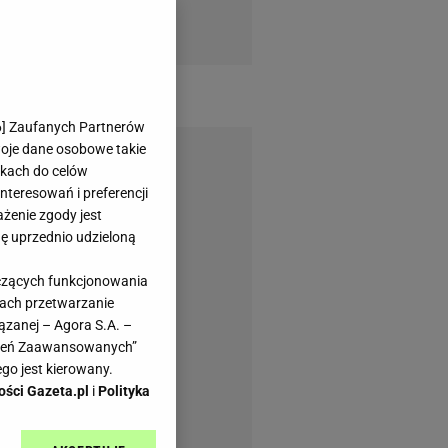
6
] Zaufanych Partnerów
woje dane osobowe takie
likach do celów
teresowań i preferencji
ażenie zgody jest
dę uprzednio udzieloną
yczących funkcjonowania
kach przetwarzanie
ązanej – Agora S.A. –
awień Zaawansowanych”
go jest kierowany.
ości Gazeta.pl
i
Polityka