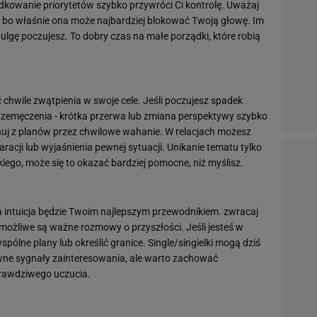
dkowanie priorytetów szybko przywróci Ci kontrolę. Uważaj
y, bo właśnie ona może najbardziej blokować Twoją głowę. Im
 ulgę poczujesz. To dobry czas na małe porządki, które robią
ć chwile zwątpienia w swoje cele. Jeśli poczujesz spadek
 przemęczenia - krótka przerwa lub zmiana perspektywy szybko
uj z planów przez chwilowe wahanie. W relacjach możesz
aracji lub wyjaśnienia pewnej sytuacji. Unikanie tematu tylko
kiego, może się to okazać bardziej pomocne, niż myślisz.
intuicja będzie Twoim najlepszym przewodnikiem. zwracaj
możliwe są ważne rozmowy o przyszłości. Jeśli jesteś w
pólne plany lub określić granice. Single/singielki mogą dziś
wne sygnały zainteresowania, ale warto zachować
prawdziwego uczucia.