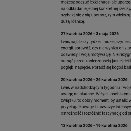
możesz poczuć lekki chaos, ale uporzą
na odkładanie jednej konkretnej rzecz
szybciej się z nią uporasz, tym większą
dużą różnicę.
27 kwietnia 2026 - 3 maja 2026
Lwie, najbliższy tydzień może przynieś
energii, sprawdź, czy nie wynika on z
odświeży Twoją motywację. Nie rezygn
stanąć przed koniecznością jasnej dekl
pogłębi napięcie. Poradź się kogoś blis
20 kwietnia 2026 - 26 kwietnia 2026
Lwie, w nadchodzącym tygodniu Twoja 
uwagę na niuanse. W życiu osobistym 
związku, to dobry moment, by ustalić ws
przyciągać uwagę i zauważyć intensy
ostrożność i rozróżnić fascynację od 
13 kwietnia 2026 - 19 kwietnia 2026