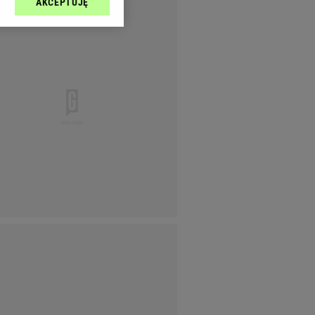
AKCEPTUJĘ
l sp. z o.o., jej
ić swoje preferencje
arzania danych poprzez
ych”. Zmiana ustawień
ach:
 celów identyfikacji.
omiar reklam i treści,