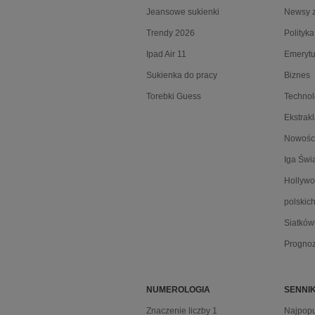
Jeansowe sukienki
Newsy z
Trendy 2026
Polityka
Ipad Air 11
Emerytu
Sukienka do pracy
Biznes
Torebki Guess
Technol
Ekstrak
Nowości
Iga Świ
Hollywo
polskic
Siatków
Progno
NUMEROLOGIA
SENNI
Znaczenie liczby 1
Najpopu